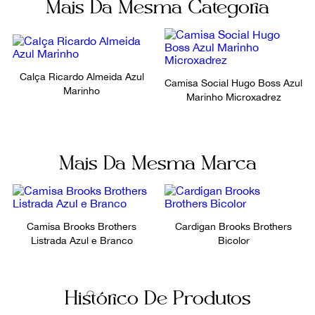
Mais Da Mesma Categoria
Camisa Brooks Brothers
97% algodão, 3%
Não sei meu CEP
elastano
Cor
Fecho
Xadrez
Botões
Calça Ricardo Almeida Azul
Camisa Social Hugo Boss Azul
Marinho
Marinho Microxadrez
Fornecedor
Tamanho etiqueta
803368
17,5 - 36
Ocasião
Tamanho aproximado
Mais Da Mesma Marca
Brasil
Dia a Dia / Noite
GG
Tamanho
Camisa Brooks Brothers
Cardigan Brooks Brothers
GG
Listrada Azul e Branco
Bicolor
Histórico De Produtos