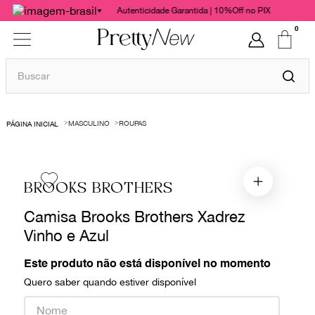
Autenticidade Garantida | 10%Off no PIX
0
Buscar
TERMOS MAIS BUSCADOS
MASCULINO
ROUPAS
1
º
bolsas
2
º
cris barros
3
º
chanel
BROOKS BROTHERS
4
º
vestido
Camisa Brooks Brothers Xadrez
5
º
gucci
Vinho e Azul
6
º
valentino
Este produto não está disponível no momento
7
º
paula raia
Quero saber quando estiver disponível
8
º
burberry