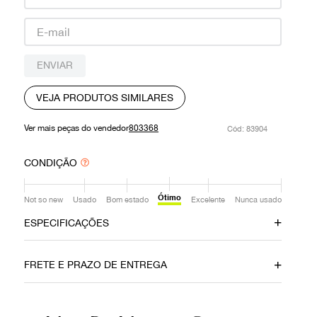
9
º
prada
10
º
louis vuitton
ENVIAR
VEJA PRODUTOS SIMILARES
Ver mais peças do vendedor
803368
:
83904
CONDIÇÃO
Ótimo
Not so new
Usado
Bom estado
Excelente
Nunca usado
ESPECIFICAÇÕES
Data do Pagamento
Local
FRETE E PRAZO DE ENTREGA
6062026
São Paulo
Modelo
Composição