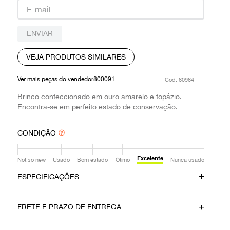
9
º
prada
10
º
louis vuitton
ENVIAR
VEJA PRODUTOS SIMILARES
Ver mais peças do vendedor
800091
:
60964
Brinco confeccionado em ouro amarelo e topázio.
Encontra-se em perfeito estado de conservação.
CONDIÇÃO
Excelente
Not so new
Usado
Bom estado
Ótimo
Nunca usado
ESPECIFICAÇÕES
Data do Pagamento
Material
FRETE E PRAZO DE ENTREGA
30092019
Ouro