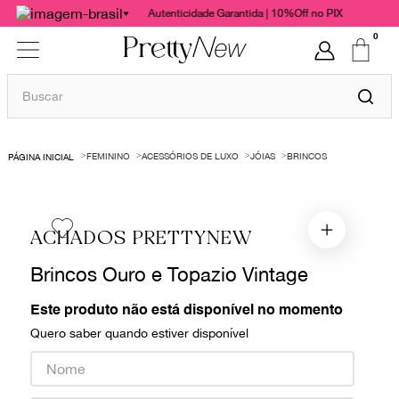
Autenticidade Garantida | 10%Off no PIX
0
Buscar
TERMOS MAIS BUSCADOS
FEMININO
ACESSÓRIOS DE LUXO
JÓIAS
BRINCOS
1
º
bolsas
2
º
cris barros
3
º
chanel
ACHADOS PRETTYNEW
4
º
vestido
Brincos Ouro e Topazio Vintage
5
º
gucci
Este produto não está disponível no momento
6
º
valentino
Quero saber quando estiver disponível
7
º
paula raia
8
º
burberry