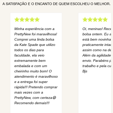
A SATISFAÇÃO E O ENCANTO DE QUEM ESCOLHEU O MELHOR.
Minha experiência com a
Oi, meninas! Rece
PrettyNew foi maravilhosa!
bolsa ontem. Eu am
Comprei uma linda bolsa
está bem novinha,
da Kate Spade que utilizo
praticamente intact
todos os dias para
assim como na des
faculdade, ela veio
Além da agilidade 
extremamente bem
envio. Parabéns pe
embalada e com um
trabalho e pela cur
cheirinho muito bom! O
Bjs
atendimento é maravilhoso
e a entrega foi super
rápida!!! Pretendo comprar
mais vezes com a
PrettyNew, com certeza😄
Recomendo demais!!!