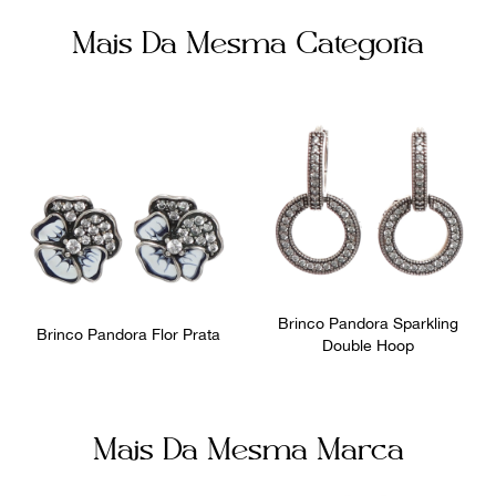
Cor
Itens Inclusos
Mais Da Mesma Categoria
Dourado
Caixa
Ocasião
Dia a Dia
Brinco Pandora Sparkling
Brinco Pandora Flor Prata
Double Hoop
Mais Da Mesma Marca