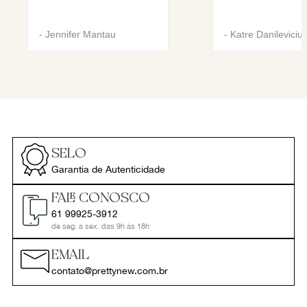
-
Jennifer Mantau
-
Katre Danileviciu
SELO
Garantia de Autenticidade
FALE CONOSCO
61 99925-3912
de seg. a sex. das 9h às 18h
EMAIL
contato@prettynew.com.br