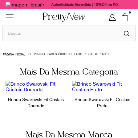
Autenticidade Garantida | 10%Off no PIX
0
Buscar
TERMOS MAIS BUSCADOS
FEMININO
ACESSÓRIOS DE LUXO
BIJOUX
ANÉIS
1
º
bolsas
2
º
cris barros
Mais Da Mesma Categoria
3
º
chanel
4
º
valentino
5
º
Brinco Swarovski Fit Cristais
paula raia
Brinco Swarovski Fit Cristais
Dourado
Preto
6
º
gucci
7
º
burberry
8
º
vestido
Mais Da Mesma Marca