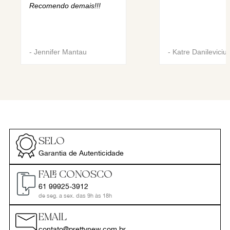
Recomendo demais!!!
-
Jennifer Mantau
-
Katre Danileviciu
SELO
Garantia de Autenticidade
FALE CONOSCO
61 99925-3912
de seg. a sex. das 9h às 18h
EMAIL
contato@prettynew.com.br