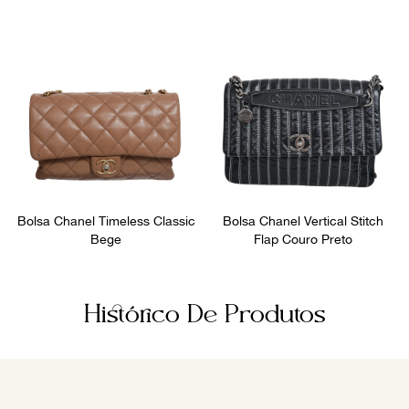
9
º
prada
10
º
louis vuitton
Bolsa Chanel Timeless Classic
Bolsa Chanel Vertical Stitch
Bege
Flap Couro Preto
Histórico De Produtos