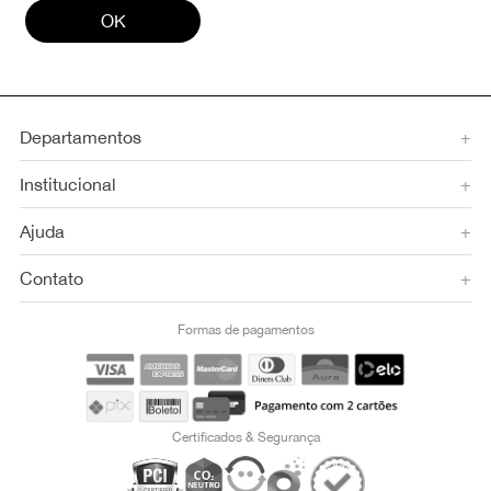
OK
Departamentos
+
Institucional
+
Ajuda
+
Contato
+
Formas de pagamentos
Certificados & Segurança