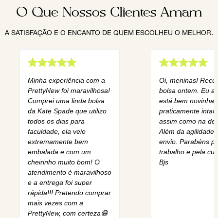
O Que Nossos Clientes Amam
A SATISFAÇÃO E O ENCANTO DE QUEM ESCOLHEU O MELHOR.
Minha experiência com a
Oi, meninas! Rece
PrettyNew foi maravilhosa!
bolsa ontem. Eu am
Comprei uma linda bolsa
está bem novinha,
da Kate Spade que utilizo
praticamente intact
todos os dias para
assim como na des
faculdade, ela veio
Além da agilidade 
extremamente bem
envio. Parabéns pe
embalada e com um
trabalho e pela cur
cheirinho muito bom! O
Bjs
atendimento é maravilhoso
e a entrega foi super
rápida!!! Pretendo comprar
mais vezes com a
PrettyNew, com certeza😄