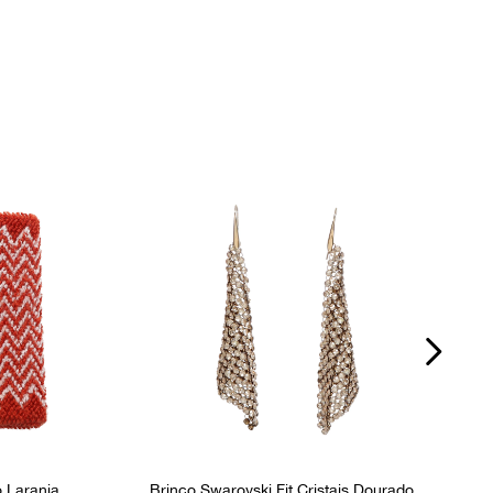
Ocasião
Dia a Dia / Noite
 Laranja
Brinco Swarovski Fit Cristais Dourado