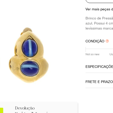
10
º
louis vuitton
Ver mais peças 
Brinco de Press
azul. Possui 4 
levíssimas marca
CONDIÇÃO
Not so new
Us
ESPECIFICAÇÕ
Data do Pag
FRETE E PRAZ
14032022
Cor
Dourado
Não sei meu CE
Devolução