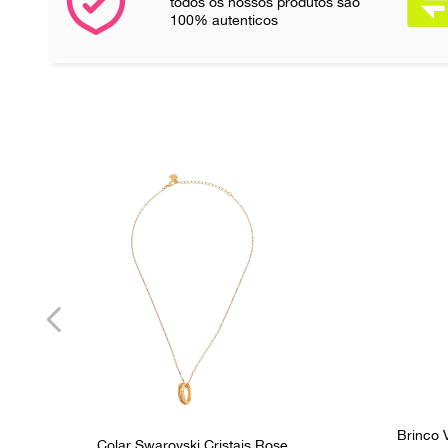
todos os nossos produtos são
100% autenticos
Brinco 
Colar Swarovski Cristais Rose