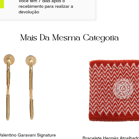
Você tem 7 dias após o
Fornecedor
recebimento para realizar a
FPNYARW
devolução
Mais Da Mesma Categoria
Valentino Garavani Signature
Bracelete Hermès Atoalhado