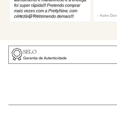
foi super rápida!!! Pretendo comprar
mais vezes com a PrettyNew, com
-
Jennifer Mantau
-
Katre Dani
certeza😄 Recomendo demais!!!
SELO
Garantia de Autenticidade