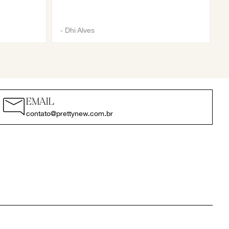
-
Dhi Alves
EMAIL
contato@prettynew.com.br