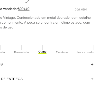
do vendedor
800449
:
66941
ão Vintage. Confeccionado em metal dourado, com detalhe
cm comprimento. A peça se encontra em ótimo estado, com
s de uso.
Ótimo
ado
Bom estado
Excelente
Nunca usado
ES
amento
Material
O DE ENTREGA
Metal
Fecho
Pressão
P