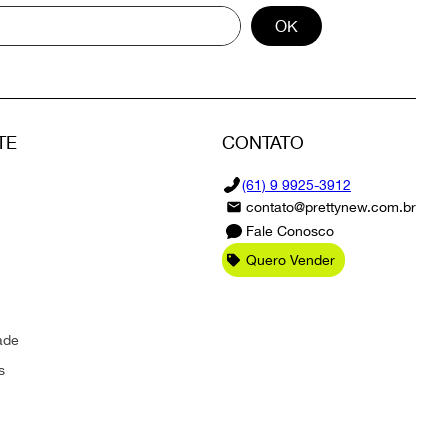
OK
TE
CONTATO
(61) 9 9925-3912
contato@prettynew.com.br
Fale Conosco
Quero Vender
ade
s