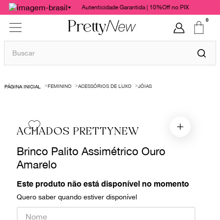
Autenticidade Garantida | 10%Off no PIX
0
Buscar
TERMOS MAIS BUSCADOS
FEMININO
ACESSÓRIOS DE LUXO
JÓIAS
1
º
bolsas
2
º
cris barros
3
º
chanel
ACHADOS PRETTYNEW
4
º
vestido
Brinco Palito Assimétrico Ouro
5
º
gucci
Amarelo
6
º
valentino
Este produto não está disponível no momento
7
º
paula raia
Quero saber quando estiver disponível
8
º
burberry