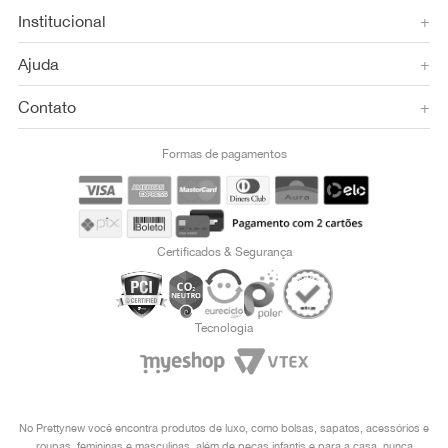
Institucional
+
Ajuda
+
Contato
+
Formas de pagamentos
Certificados & Segurança
Tecnologia
No Prettynew você encontra produtos de luxo, como bolsas, sapatos, acessórios e
roupas, femininas e masculinas, além de peças infantis e para a casa, nunca