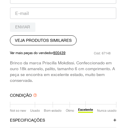
9
º
prada
10
º
louis vuitton
ENVIAR
VEJA PRODUTOS SIMILARES
Ver mais peças do vendedor
800439
:
67148
Brinco da marca Priscilla Mokdissi. Confeccionado em
ouro 18k amarelo, palito, tamanho 6 cm comprimento. A
peça se encontra em excelente estado, muito bem
conservada.
CONDIÇÃO
Excelente
Not so new
Usado
Bom estado
Ótimo
Nunca usado
ESPECIFICAÇÕES