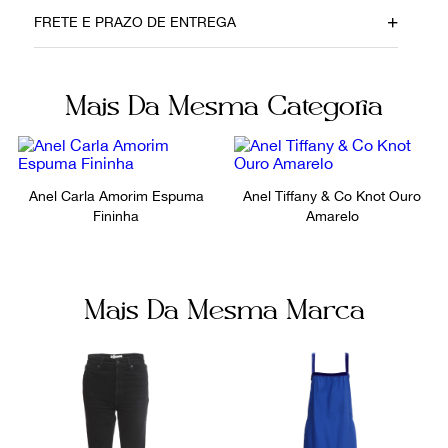
Data do Pagamento
Material
FRETE E PRAZO DE ENTREGA
04042022
Ouro
Cor
Fecho
Mais Da Mesma Categoria
Dourado
Encaixe
Itens Inclusos
Fornecedor
Caixa
FPNYARM
Anel Carla Amorim Espuma
Anel Tiffany & Co Knot Ouro
Fininha
Amarelo
Ocasião
Dia a Dia
Mais Da Mesma Marca