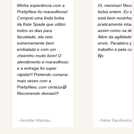
Minha experiência com a
Oi, meninas! Rece
PrettyNew foi maravilhosa!
bolsa ontem. Eu am
Comprei uma linda bolsa
está bem novinha,
da Kate Spade que utilizo
praticamente intact
todos os dias para
assim como na des
faculdade, ela veio
Além da agilidade 
extremamente bem
envio. Parabéns pe
embalada e com um
trabalho e pela cur
cheirinho muito bom! O
Bjs
atendimento é maravilhoso
e a entrega foi super
rápida!!! Pretendo comprar
mais vezes com a
PrettyNew, com certeza😄
Recomendo demais!!!
-
Jennifer Mantau
-
Katre Danileviciu