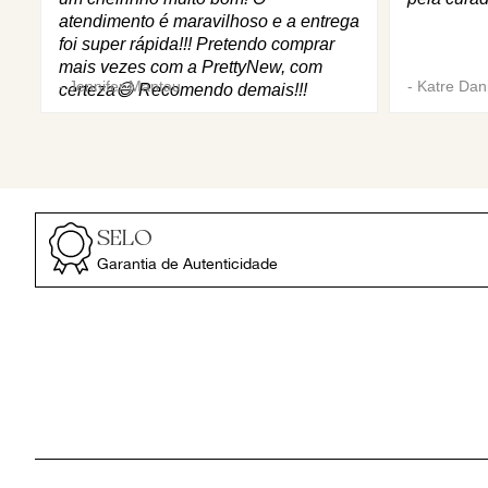
atendimento é maravilhoso e a entrega
foi super rápida!!! Pretendo comprar
mais vezes com a PrettyNew, com
-
Jennifer Mantau
-
Katre Dani
certeza😄 Recomendo demais!!!
SELO
Garantia de Autenticidade