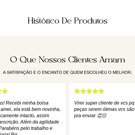
Histórico De Produtos
O Que Nossos Clientes Amam
A SATISFAÇÃO E O ENCANTO DE QUEM ESCOLHEU O MELHOR.
as! Recebi minha bolsa
Virei super cliente de vcs p
 amei, ela está bem novinha,
peças serem ótimas vcs são
icamente intacto, assim
pra enviar 👏🏻
escrição. Além da agilidade
Parabéns pelo trabalho e
oria! Bjs