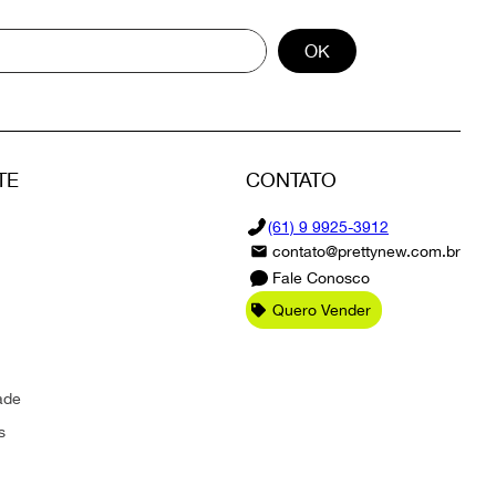
OK
TE
CONTATO
(61) 9 9925-3912
contato@prettynew.com.br
Fale Conosco
Quero Vender
ade
s