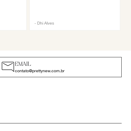
-
Dhi Alves
EMAIL
contato@prettynew.com.br