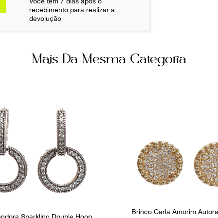
Você tem 7 dias após o
recebimento para realizar a
devolução
Mais Da Mesma Categoria
Brinco Carla Amorim Autora
andora Sparkling Double Hoop