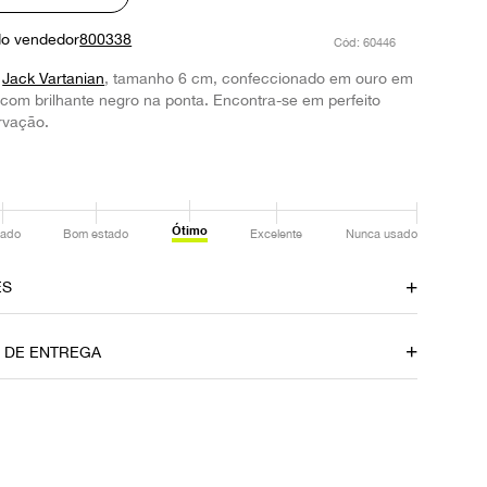
do vendedor
800338
:
60446
a
Jack Vartanian
, tamanho 6 cm, confeccionado em ouro em
com brilhante negro na ponta. Encontra-se em perfeito
rvação.
Ótimo
ado
Bom estado
Excelente
Nunca usado
ES
Cor
O DE ENTREGA
Dourado
Ocasião
Festa
P