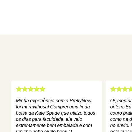
Minha experiência com a PrettyNew
Oi, menin
foi maravilhosa! Comprei uma linda
ontem. Eu
bolsa da Kate Spade que utilizo todos
couro prat
os dias para faculdade, ela veio
como na d
extremamente bem embalada e com
no envio. 
um cheirinho muito bom! O
pela curad