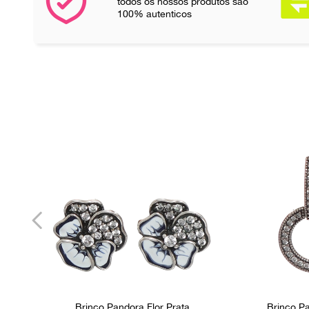
todos os nossos produtos são
100% autenticos
Brinco Pandora Flor Prata
Brinco P