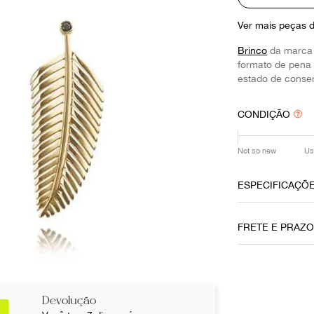
10
º
prada
Ver mais peças 
Brinco
da marc
formato de pena 
estado de conse
CONDIÇÃO
Not so new
Us
ESPECIFICAÇÕ
Material
FRETE E PRAZ
Ouro
Fecho
Tarraxa
Não sei meu CE
Devolução