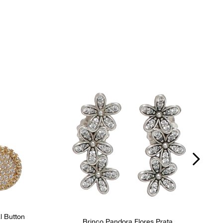
l Button
Brinco Pandora Flores Prata