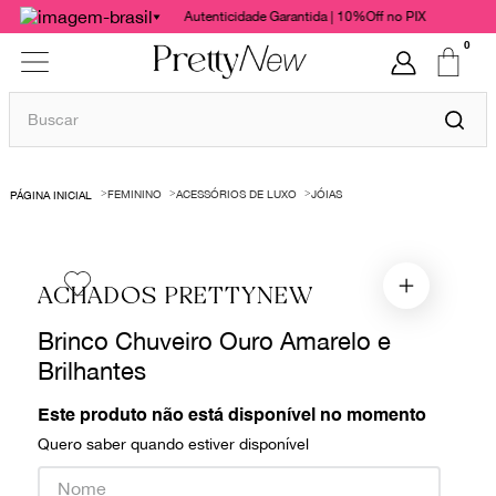
Autenticidade Garantida | 10%Off no PIX
0
Buscar
TERMOS MAIS BUSCADOS
FEMININO
ACESSÓRIOS DE LUXO
JÓIAS
1
º
bolsas
2
º
cris barros
3
º
chanel
ACHADOS PRETTYNEW
4
º
gucci
Brinco Chuveiro Ouro Amarelo e
5
º
vestido
Brilhantes
6
º
valentino
Este produto não está disponível no momento
7
º
paula raia
Quero saber quando estiver disponível
8
º
burberry