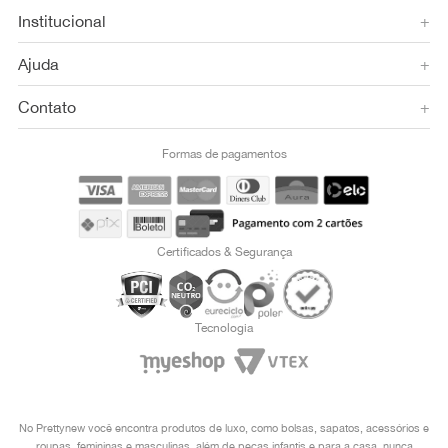
Institucional
+
Ajuda
+
Contato
+
Formas de pagamentos
Certificados & Segurança
Tecnologia
No Prettynew você encontra produtos de luxo, como bolsas, sapatos, acessórios e
roupas, femininas e masculinas, além de peças infantis e para a casa, nunca