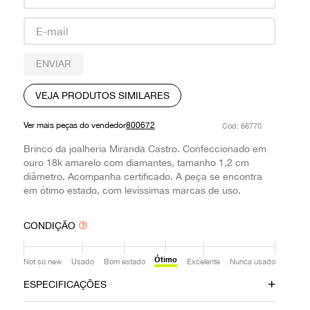
9
º
prada
10
º
louis vuitton
ENVIAR
VEJA PRODUTOS SIMILARES
Ver mais peças do vendedor
800672
:
66770
Brinco da joalheria Miranda Castro. Confeccionado em
ouro 18k amarelo com diamantes, tamanho 1,2 cm
diâmetro. Acompanha certificado. A peça se encontra
em ótimo estado, com levíssimas marcas de uso.
CONDIÇÃO
Ótimo
Not so new
Usado
Bom estado
Excelente
Nunca usado
ESPECIFICAÇÕES