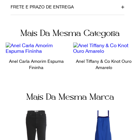
Data do Pagamento
Material
FRETE E PRAZO DE ENTREGA
07112022
Ouro
Cor
Fecho
Mais Da Mesma Categoria
Dourado
Tarraxa
Itens Inclusos
Fornecedor
Certificado
FPNYBRH
Anel Carla Amorim Espuma
Anel Tiffany & Co Knot Ouro
Fininha
Amarelo
Ocasião
Dia a Dia / Noite
Mais Da Mesma Marca