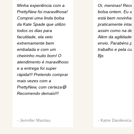
Minha experiência com a
Oi, meninas! Rece
PrettyNew foi maravilhosa!
bolsa ontem. Eu am
Comprei uma linda bolsa
está bem novinha,
da Kate Spade que utilizo
praticamente intact
todos os dias para
assim como na des
faculdade, ela veio
Além da agilidade 
extremamente bem
envio. Parabéns pe
embalada e com um
trabalho e pela cur
cheirinho muito bom! O
Bjs
atendimento é maravilhoso
e a entrega foi super
rápida!!! Pretendo comprar
mais vezes com a
PrettyNew, com certeza😄
Recomendo demais!!!
-
Jennifer Mantau
-
Katre Danileviciu