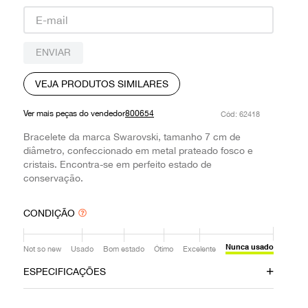
9
º
louis vuitton
10
º
prada
ENVIAR
VEJA PRODUTOS SIMILARES
Ver mais peças do vendedor
800654
:
62418
Bracelete da marca Swarovski, tamanho 7 cm de
diâmetro, confeccionado em metal prateado fosco e
cristais. Encontra-se em perfeito estado de
conservação.
CONDIÇÃO
Nunca usado
Not so new
Usado
Bom estado
Ótimo
Excelente
ESPECIFICAÇÕES
Data do Pagamento
Material