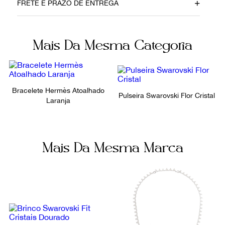
FRETE E PRAZO DE ENTREGA
20122021
Metal
Cor
Fecho
Mais Da Mesma Categoria
Prateado
Encaixe
Não sei meu CEP
Ocasião
Dia a Dia
Bracelete Hermès Atoalhado
Pulseira Swarovski Flor Cristal
Laranja
Mais Da Mesma Marca