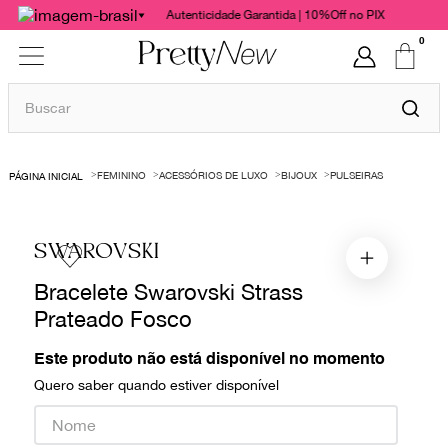
Autenticidade Garantida | 10%Off no PIX
0
Buscar
TERMOS MAIS BUSCADOS
FEMININO
ACESSÓRIOS DE LUXO
BIJOUX
PULSEIRAS
1
º
bolsas
2
º
cris barros
SWAROVSKI
3
º
chanel
Bracelete Swarovski Strass
4
º
vestido
Prateado Fosco
5
º
gucci
6
º
valentino
Este produto não está disponível no momento
Quero saber quando estiver disponível
7
º
paula raia
8
º
burberry