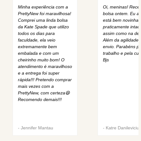
Minha experiência com a
Oi, meninas! Rece
PrettyNew foi maravilhosa!
bolsa ontem. Eu am
Comprei uma linda bolsa
está bem novinha,
da Kate Spade que utilizo
praticamente intact
todos os dias para
assim como na des
faculdade, ela veio
Além da agilidade 
extremamente bem
envio. Parabéns pe
embalada e com um
trabalho e pela cur
cheirinho muito bom! O
Bjs
atendimento é maravilhoso
e a entrega foi super
rápida!!! Pretendo comprar
mais vezes com a
PrettyNew, com certeza😄
Recomendo demais!!!
-
Jennifer Mantau
-
Katre Danileviciu