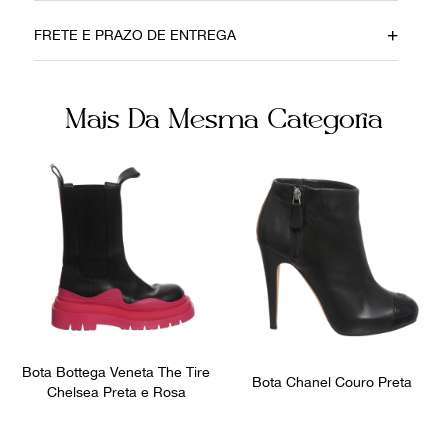
Material
Cor
FRETE E PRAZO DE ENTREGA
Couro
Preto
Fecho
Fornecedor
Mais Da Mesma Categoria
Zíper
800058
Ocasião
Dia a Dia
Bota Bottega Veneta The Tire
Bota Chanel Couro Preta
Chelsea Preta e Rosa