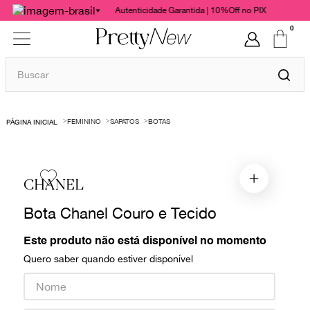
Autenticidade Garantida | 10%Off no PIX
0
Buscar
TERMOS MAIS BUSCADOS
FEMININO
SAPATOS
BOTAS
1
º
bolsas
2
º
cris barros
3
º
chanel
CHANEL
4
º
gucci
Bota Chanel Couro e Tecido
5
º
vestido
Este produto não está disponível no momento
6
º
valentino
Quero saber quando estiver disponível
7
º
paula raia
8
º
burberry