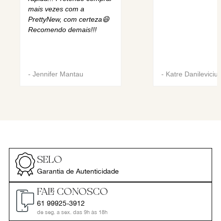
mais vezes com a
PrettyNew, com certeza😄
Recomendo demais!!!
-
Jennifer Mantau
-
Katre Danileviciu
SELO
Garantia de Autenticidade
FALE CONOSCO
61 99925-3912
de seg. a sex. das 9h às 18h