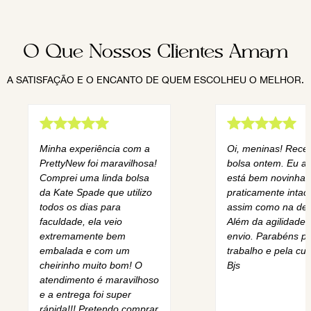
O Que Nossos Clientes Amam
A SATISFAÇÃO E O ENCANTO DE QUEM ESCOLHEU O MELHOR.
Minha experiência com a
Oi, meninas! Rece
PrettyNew foi maravilhosa!
bolsa ontem. Eu am
Comprei uma linda bolsa
está bem novinha,
da Kate Spade que utilizo
praticamente intact
todos os dias para
assim como na des
faculdade, ela veio
Além da agilidade 
extremamente bem
envio. Parabéns pe
embalada e com um
trabalho e pela cur
cheirinho muito bom! O
Bjs
atendimento é maravilhoso
e a entrega foi super
rápida!!! Pretendo comprar