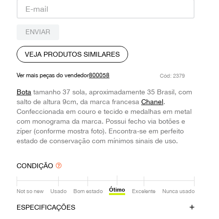
9
º
prada
10
º
louis vuitton
ENVIAR
VEJA PRODUTOS SIMILARES
Ver mais peças do vendedor
800058
:
2379
Bota
tamanho 37 sola, aproximadamente 35 Brasil, com
salto de altura 9cm, da marca francesa
Chanel
.
Confeccionada em couro e tecido e medalhas em metal
com monograma da marca. Possui fecho via botões e
zíper (conforme mostra foto). Encontra-se em perfeito
estado de conservação com mínimos sinais de uso.
CONDIÇÃO
Ótimo
Not so new
Usado
Bom estado
Excelente
Nunca usado
ESPECIFICAÇÕES