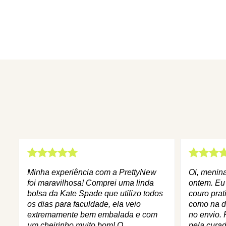
Minha experiência com a PrettyNew
Oi, menin
foi maravilhosa! Comprei uma linda
ontem. Eu
bolsa da Kate Spade que utilizo todos
couro prat
os dias para faculdade, ela veio
como na d
extremamente bem embalada e com
no envio. 
um cheirinho muito bom! O
pela curad