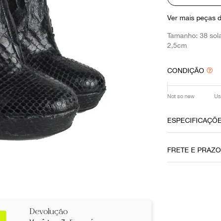
10
º
louis vuitton
Ver mais peças 
Tamanho: 38 sola
2,5cm
CONDIÇÃO
Not so new
Us
ESPECIFICAÇÕ
Material
FRETE E PRAZ
Python
Fecho
Zíper
Não sei meu CE
Devolução
Ocasião