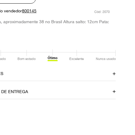
do vendedor
800145
:
2070
, aproximadamente 38 no Brasil Altura salto: 12cm Pata:
Ótimo
ado
Bom estado
Excelente
Nunca usado
ES
Cor
O DE ENTREGA
Preto
Fornecedor
800145
P