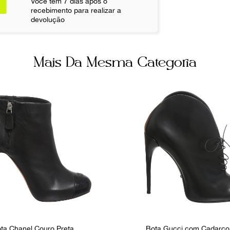
Você tem 7 dias após o
Inverno
recebimento para realizar a
devolução
Mais Da Mesma Categoria
ta Chanel Couro Preta
Bota Gucci com Cadarço