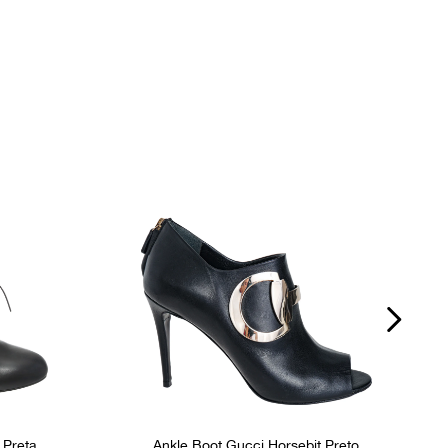
 Preta
Ankle Boot Gucci Horsebit Preto