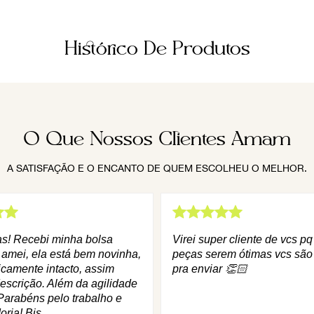
Histórico De Produtos
O Que Nossos Clientes Amam
A SATISFAÇÃO E O ENCANTO DE QUEM ESCOLHEU O MELHOR.
as! Recebi minha bolsa
Virei super cliente de vcs p
 amei, ela está bem novinha,
peças serem ótimas vcs são
icamente intacto, assim
pra enviar 👏🏻
escrição. Além da agilidade
Parabéns pelo trabalho e
oria! Bjs