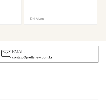
-
Dhi Alves
EMAIL
contato@prettynew.com.br