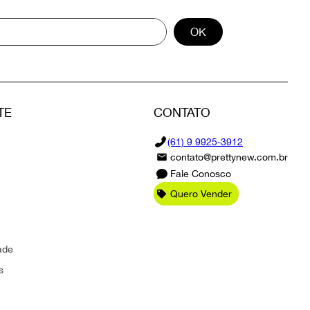
OK
TE
CONTATO
(61) 9 9925-3912
contato@prettynew.com.br
Fale Conosco
Quero Vender
ade
s