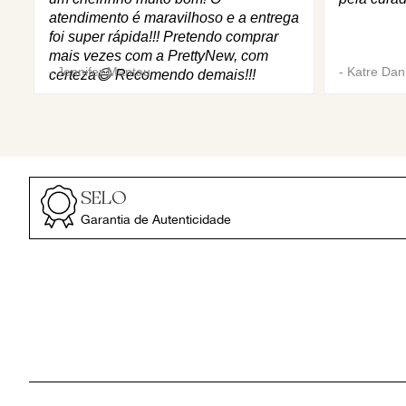
atendimento é maravilhoso e a entrega
foi super rápida!!! Pretendo comprar
mais vezes com a PrettyNew, com
-
Jennifer Mantau
-
Katre Dani
certeza😄 Recomendo demais!!!
SELO
Garantia de Autenticidade