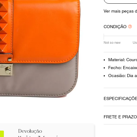
10
º
louis vuitton
Ver mais peças 
CONDIÇÃO
Not so new
Us
Material: Cour
Fecho: Encaix
Ocasião: Dia a
ESPECIFICAÇÕ
Material
FRETE E PRAZ
Couro
Devolução
Fecho