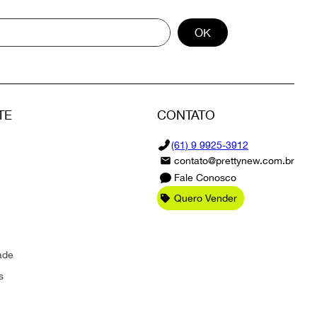
OK
TE
CONTATO
(61) 9 9925-3912
contato@prettynew.com.br
Fale Conosco
Quero Vender
ade
s