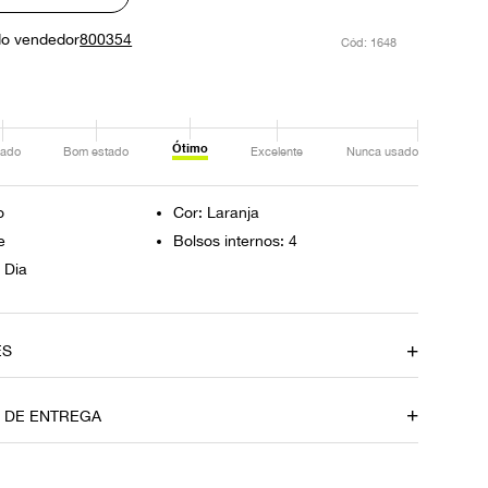
do vendedor
800354
:
1648
Ótimo
ado
Bom estado
Excelente
Nunca usado
o
Cor: Laranja
e
Bolsos internos: 4
 Dia
ES
Cor
O DE ENTREGA
Laranja
Bolsos internos