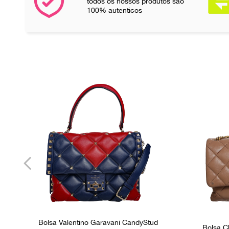
todos os nossos produtos são
100% autenticos
Bolsa Valentino Garavani CandyStud
Bolsa C