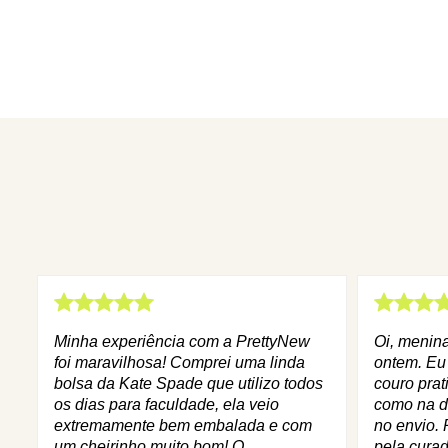
Minha experiência com a PrettyNew
Oi, menin
foi maravilhosa! Comprei uma linda
ontem. Eu
bolsa da Kate Spade que utilizo todos
couro prat
os dias para faculdade, ela veio
como na d
extremamente bem embalada e com
no envio. 
um cheirinho muito bom! O
pela curad