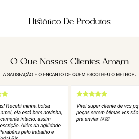
Histórico De Produtos
O Que Nossos Clientes Amam
A SATISFAÇÃO E O ENCANTO DE QUEM ESCOLHEU O MELHOR.
as! Recebi minha bolsa
Virei super cliente de vcs p
 amei, ela está bem novinha,
peças serem ótimas vcs são
icamente intacto, assim
pra enviar 👏🏻
escrição. Além da agilidade
Parabéns pelo trabalho e
oria! Bjs