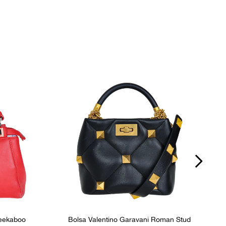
4
P
Ocasião
Dia a Dia
Peekaboo
Bolsa Valentino Garavani Roman Stud