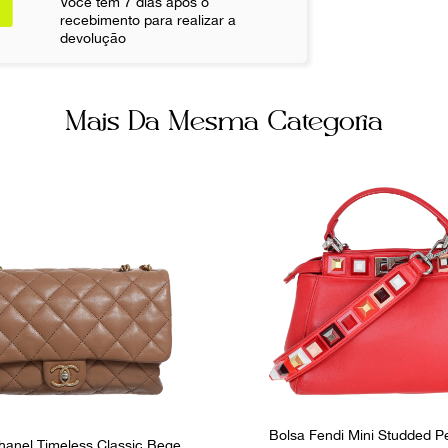
Você tem 7 dias após o
Encaixe
recebimento para realizar a
Não sei meu CE
devolução
Fornecedor
800354
Mais Da Mesma Categoria
Bolsa Fendi Mini Studded 
hanel Timeless Classic Bege