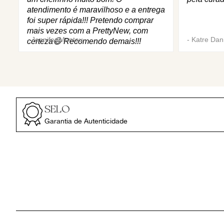
atendimento é maravilhoso e a entrega
foi super rápida!!! Pretendo comprar
mais vezes com a PrettyNew, com
-
Jennifer Mantau
-
Katre Dani
certeza😄 Recomendo demais!!!
SELO
Garantia de Autenticidade