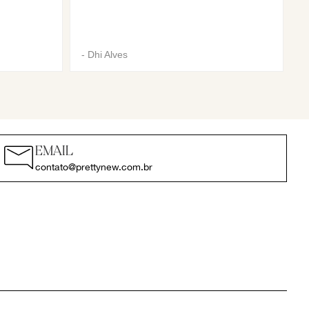
-
Dhi Alves
EMAIL
contato@prettynew.com.br