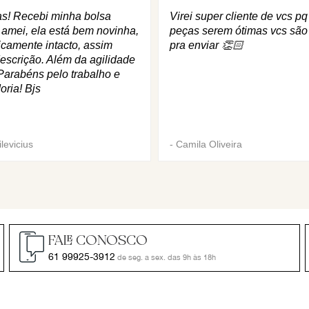
as! Recebi minha bolsa
Virei super cliente de vcs p
 amei, ela está bem novinha,
peças serem ótimas vcs são
icamente intacto, assim
pra enviar 👏🏻
escrição. Além da agilidade
Parabéns pelo trabalho e
oria! Bjs
levicius
-
Camila Oliveira
FALE CONOSCO
61 99925-3912
de seg. a sex. das 9h às 18h