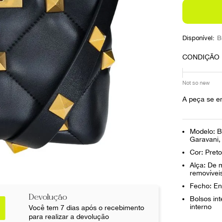
10
º
prada
Disponível:
B
CONDIÇÃO
Not so new
A peça se e
Modelo: B
Garavani
Cor: Preto
Alça: De 
removívei
Fecho: En
Devolução
Bolsos in
interno
Você tem 7 dias após o recebimento
para realizar a devolução