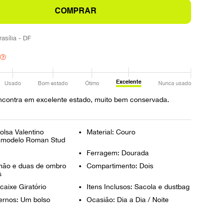
COMPRAR
rasília - DF
Excelente
Usado
Bom estado
Ótimo
Nunca usado
ncontra em excelente estado, muito bem conservada.
olsa Valentino
Material: Couro
, modelo Roman Stud
Ferragem: Dourada
mão e duas de ombro
Compartimento: Dois
s
caixe Giratório
Itens Inclusos: Sacola e dustbag
ternos: Um bolso
Ocasião: Dia a Dia / Noite