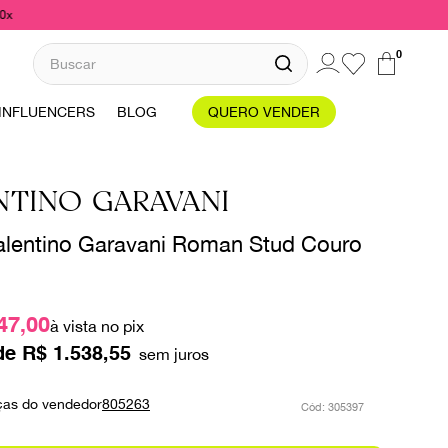
10x
Buscar
0
INFLUENCERS
BLOG
QUERO VENDER
NTINO GARAVANI
alentino Garavani Roman Stud Couro
47,00
à vista no pix
de
R$
1
.
538
,
55
ças do vendedor
805263
:
305397