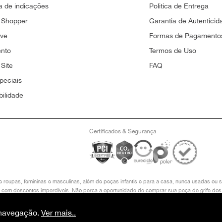
 de indicações
Politica de Entrega
 Shopper
Garantia de Autenticid
ove
Formas de Pagamento
ento
Termos de Uso
Site
FAQ
peciais
bilidade
Certificados & Segurança
e roupas, femininas e masculinas, além de peças infantis e para a casa, nunca usadas o
in, com descontos imperdíveis. Não perca a oportunidade de comprar sua peça de grife dos
LOCO I 2° ANDAR, LAGO SUL, BRASÍLIA/ DF, CEP 71605-480 COPYRIGHT © 2024, PRET
O VALOR VÁLIDO É O DO CARRINHO DE COMPRAS.
e navegação.
Ver mais..