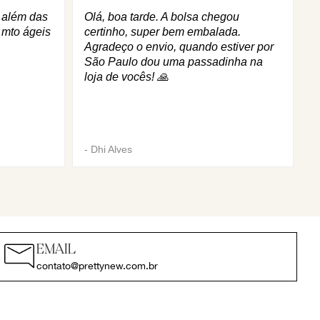
q além das
Olá, boa tarde. A bolsa chegou
 mto ágeis
certinho, super bem embalada.
Agradeço o envio, quando estiver por
São Paulo dou uma passadinha na
loja de vocês! 🙏
-
Dhi Alves
EMAIL
contato@prettynew.com.br