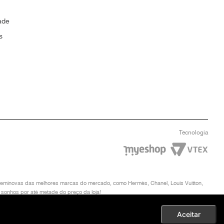
ade
s
Tecnologia
u seminovas das melhores marcas do mercado, como Hermès, Chanel, Louis Vuitton,
 sonhos por até metade do preço da loja!
TYNEW. DIREITOS AUTORAIS RESERVADOS. EM CASO DE DIVERGÊNCIAS DE PREÇOS,
Aceitar