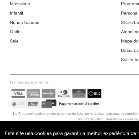
Masculino
Programa
Infantil
Personal
Nunca Usados
Share L
Outlet
Atendim
Sale
Mapa do 
Datas Es
Sustenta
Formas de pagamentos
No Prettynew você encontra produtos de luxo, como bolsas, sapatos, acessórios 
Dior, Prada, Gucci, Valentino e Loubout
CNPJ: 21.270.636/0001-23 , TEL: (061)99925-3912, ENDEREÇO: SHIS QI 3 B
Este site usa cookies para garantir a melhor experiência d