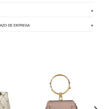
Profundidade
11 cm
RAZO DE ENTREGA
to
u CEP
om dúvidas sobre as medidas? Fale com a nossa equipe.