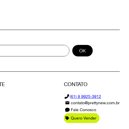
OK
TE
CONTATO
(61) 9 9925-3912
contato@prettynew.com.br
Fale Conosco
Quero Vender