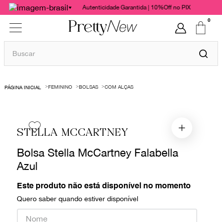
Autenticidade Garantida | 10%Off no PIX
0
Buscar
TERMOS MAIS BUSCADOS
FEMININO
BOLSAS
COM ALÇAS
1
º
bolsas
2
º
cris barros
3
º
chanel
STELLA MCCARTNEY
4
º
vestido
Bolsa Stella McCartney Falabella
5
º
gucci
Azul
6
º
paula raia
Este produto não está disponível no momento
7
º
valentino
Quero saber quando estiver disponível
8
º
burberry