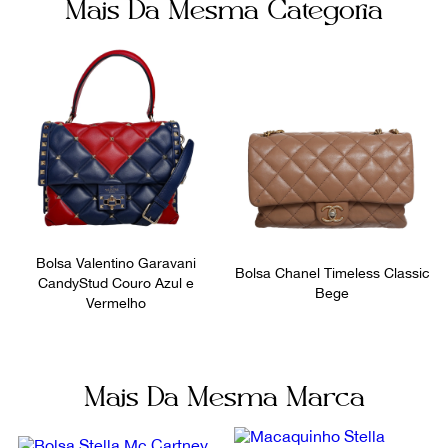
Mais Da Mesma Categoria
Azul
Botão Magnético
Itens Inclusos
Bolsos internos
Dustbag
1
Ocasião
Dia a Dia
Bolsa Valentino Garavani
Bolsa Chanel Timeless Classic
CandyStud Couro Azul e
Bege
Vermelho
Mais Da Mesma Marca