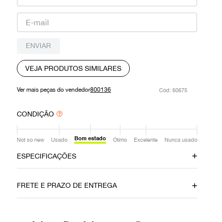
9
º
prada
10
º
louis vuitton
ENVIAR
VEJA PRODUTOS SIMILARES
Ver mais peças do vendedor
800136
:
60675
CONDIÇÃO
Bom estado
Not so new
Usado
Ótimo
Excelente
Nunca usado
ESPECIFICAÇÕES
Data do Pagamento
Material
FRETE E PRAZO DE ENTREGA
11122019
Camurça
Cor
Fecho