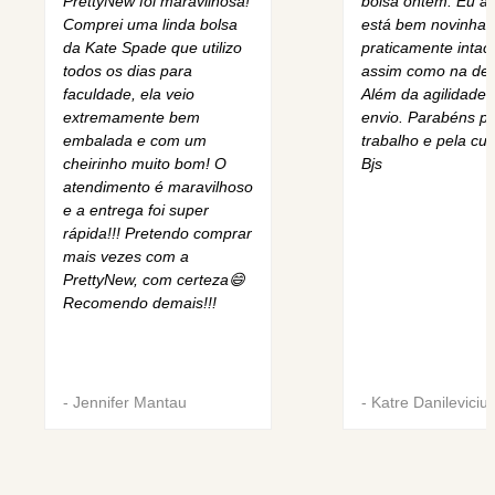
PrettyNew foi maravilhosa!
bolsa ontem. Eu am
Comprei uma linda bolsa
está bem novinha,
da Kate Spade que utilizo
praticamente intact
todos os dias para
assim como na des
faculdade, ela veio
Além da agilidade 
extremamente bem
envio. Parabéns pe
embalada e com um
trabalho e pela cur
cheirinho muito bom! O
Bjs
atendimento é maravilhoso
e a entrega foi super
rápida!!! Pretendo comprar
mais vezes com a
PrettyNew, com certeza😄
Recomendo demais!!!
-
Jennifer Mantau
-
Katre Danileviciu