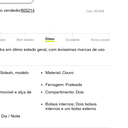
do vendedor
805214
:
301948
Ótimo
ado
Bom estado
Excelente
Nunca usado
ra em ótimo estado geral, com levíssimas marcas de uso
 Soleah, modelo
Material: Couro
Ferragem: Prateada
movível e alça de
Compartimento: Dois
Bolsos internos: Dois bolsos
internos e um bolso externo
 Dia / Noite