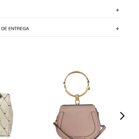
ça
Altura
17,5 cm
O DE ENTREGA
Comprimento
23 cm
P
dúvidas sobre as medidas? Fale com a nossa equipe.