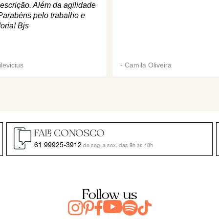
escrição. Além da agilidade
Parabéns pelo trabalho e
oria! Bjs
levicius
-
Camila Oliveira
FALE CONOSCO
61 99925-3912
de seg. a sex. das 9h às 18h
Follow us