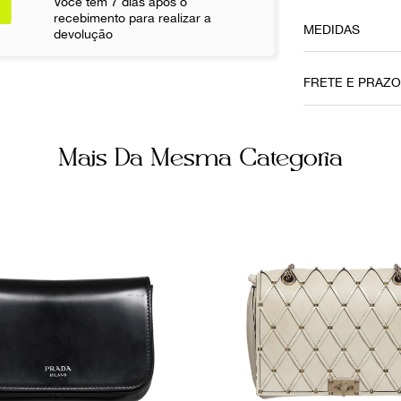
Você tem 7 dias após o
recebimento para realizar a
MEDIDAS
devolução
Tamanho da Al
Pequeno
FRETE E PRAZ
Profundidade
11 cm
Mais Da Mesma Categoria
Não sei meu CE
Ainda com 