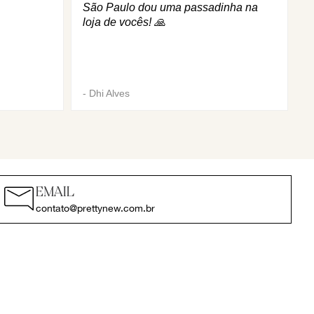
São Paulo dou uma passadinha na
loja de vocês! 🙏
-
Dhi Alves
EMAIL
contato@prettynew.com.br