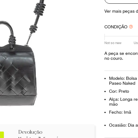
10
º
prada
Ver mais peças 
CONDIÇÃO
Not so new
Us
A peça se encont
no couro.
Modelo: Bolsa
Paseo Naked
Cor: Preto
Alça: Longa re
mão
Fecho: Imã
Ocasião: Dia a
Devolução