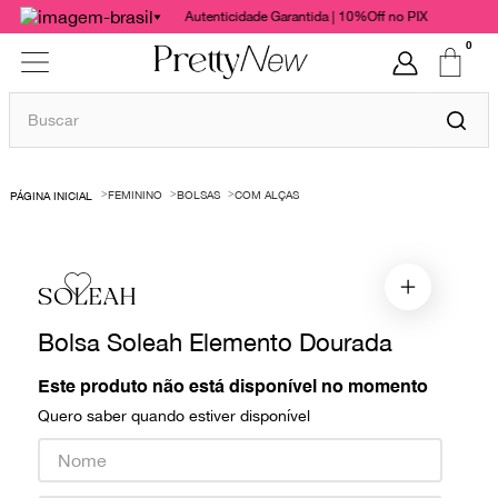
Autenticidade Garantida | 10%Off no PIX
0
Buscar
TERMOS MAIS BUSCADOS
FEMININO
BOLSAS
COM ALÇAS
1
º
bolsas
2
º
cris barros
3
º
chanel
SOLEAH
4
º
vestido
Bolsa Soleah Elemento Dourada
5
º
gucci
Este produto não está disponível no momento
6
º
valentino
Quero saber quando estiver disponível
7
º
paula raia
8
º
burberry