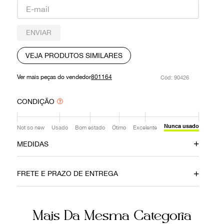
9
º
prada
10
º
louis vuitton
ENVIAR
VEJA PRODUTOS SIMILARES
Ver mais peças do vendedor
801164
:
90426
CONDIÇÃO
Nunca usado
Not so new
Usado
Bom estado
Ótimo
Excelente
MEDIDAS
Altura
Profundidade
22cm
7cm
FRETE E PRAZO DE ENTREGA
Comprimento
25cm
Mais Da Mesma Categoria
Ainda com dúvidas sobre as medidas? Fale com a nossa