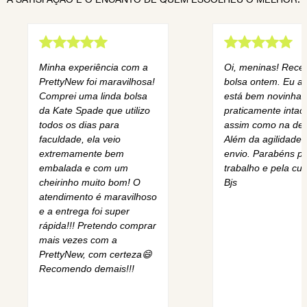
Minha experiência com a
Oi, meninas! Rece
PrettyNew foi maravilhosa!
bolsa ontem. Eu am
Comprei uma linda bolsa
está bem novinha,
da Kate Spade que utilizo
praticamente intact
todos os dias para
assim como na des
faculdade, ela veio
Além da agilidade 
extremamente bem
envio. Parabéns pe
embalada e com um
trabalho e pela cur
cheirinho muito bom! O
Bjs
atendimento é maravilhoso
e a entrega foi super
rápida!!! Pretendo comprar
mais vezes com a
PrettyNew, com certeza😄
Recomendo demais!!!