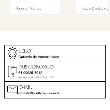
-
Jennifer Mantau
-
Katre Danileviciu
SELO
Garantia de Autenticidade
FALE CONOSCO
61 99925-3912
de seg. a sex. das 9h às 18h
EMAIL
contato@prettynew.com.br