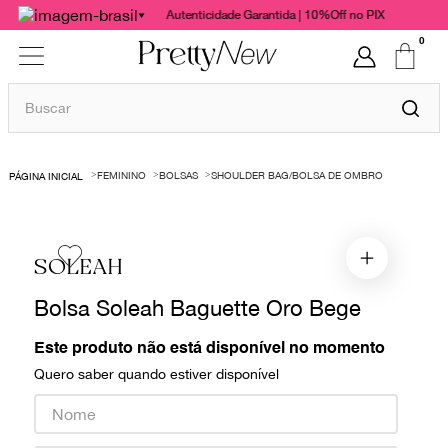
Autenticidade Garantida | 10%Off no PIX
0
Buscar
TERMOS MAIS BUSCADOS
FEMININO
BOLSAS
SHOULDER BAG/BOLSA DE OMBRO
1
º
bolsas
2
º
cris barros
3
º
chanel
SOLEAH
4
º
vestido
Bolsa Soleah Baguette Oro Bege
5
º
gucci
Este produto não está disponível no momento
6
º
paula raia
Quero saber quando estiver disponível
7
º
valentino
8
º
burberry