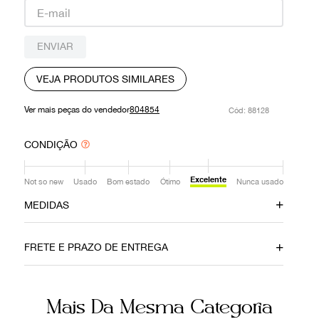
9
º
prada
10
º
louis vuitton
ENVIAR
VEJA PRODUTOS SIMILARES
Ver mais peças do vendedor
804854
:
88128
CONDIÇÃO
Excelente
Not so new
Usado
Bom estado
Ótimo
Nunca usado
MEDIDAS
Tamanho da Alça
Altura
Médio
36cm
FRETE E PRAZO DE ENTREGA
Profundidade
Comprimento
9cm
31cm
Mais Da Mesma Categoria
Ainda com dúvidas sobre as medidas? Fale com a nossa