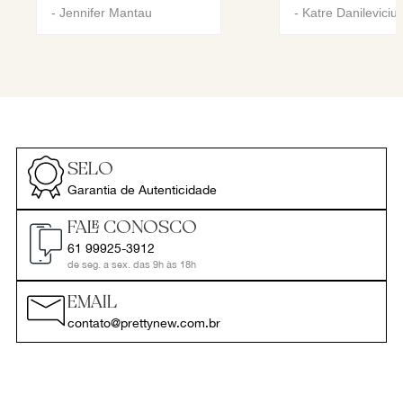
-
Jennifer Mantau
-
Katre Danileviciu
SELO
Garantia de Autenticidade
FALE CONOSCO
61 99925-3912
de seg. a sex. das 9h às 18h
EMAIL
contato@prettynew.com.br