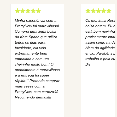
Minha experiência com a
Oi, meninas! Rece
PrettyNew foi maravilhosa!
bolsa ontem. Eu am
Comprei uma linda bolsa
está bem novinha,
da Kate Spade que utilizo
praticamente intact
todos os dias para
assim como na des
faculdade, ela veio
Além da agilidade 
extremamente bem
envio. Parabéns pe
embalada e com um
trabalho e pela cur
cheirinho muito bom! O
Bjs
atendimento é maravilhoso
e a entrega foi super
rápida!!! Pretendo comprar
mais vezes com a
PrettyNew, com certeza😄
Recomendo demais!!!