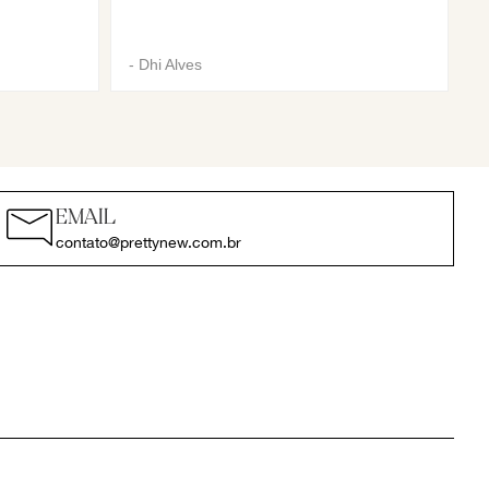
-
Dhi Alves
EMAIL
contato@prettynew.com.br