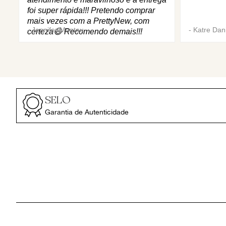
foi super rápida!!! Pretendo comprar
mais vezes com a PrettyNew, com
-
Jennifer Mantau
-
Katre Dani
certeza😄 Recomendo demais!!!
SELO
Garantia de Autenticidade