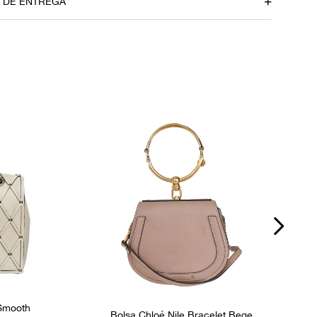
O DE ENTREGA
Saffiano
Fecho
Zíper
P
s
Número de Série
25
nos
Fornecedor
FPNYBUF
 Smooth
Bolsa Chloé Nile Bracelet Bege