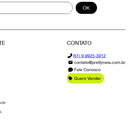
OK
TE
CONTATO
(61) 9 9925-3912
contato@prettynew.com.br
Fale Conosco
Quero Vender
ade
s