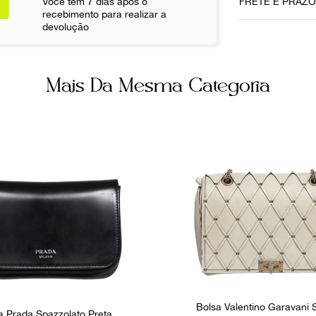
Você tem 7 dias após o
FRETE E PRAZ
10052021
recebimento para realizar a
devolução
Cor
Vermelho
Não sei meu CE
Mais Da Mesma Categoria
Itens Incluso
Dustbag
Bolsos inter
4
Ocasião
Dia a Dia
Bolsa Valentino Garavani
a Prada Spazzolato Preta