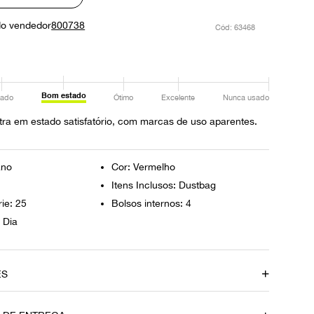
do vendedor
800738
:
63468
Bom estado
ado
Ótimo
Excelente
Nunca usado
ra em estado satisfatório, com marcas de uso aparentes.
ano
Cor: Vermelho
Itens Inclusos: Dustbag
ie: 25
Bolsos internos: 4
 Dia
ES
amento
Material