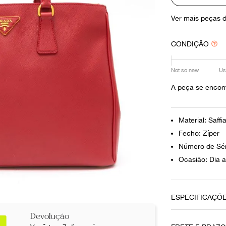
10
º
prada
Ver mais peças 
CONDIÇÃO
Not so new
Us
A peça se encont
Material: Saffi
Fecho: Zíper
Número de Sér
Ocasião: Dia a
ESPECIFICAÇÕ
Devolução
Data do Pag