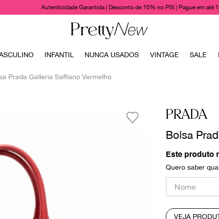
Autenticidade Garantida | Desconto de 10% no PIX | Pague em até 
TERMOS MAIS BUSCADOS
ASCULINO
INFANTIL
NUNCA USADOS
VINTAGE
SALE
1
º
bolsas
sa Prada Galleria Saffiano Vermelho
2
º
cris barros
3
º
chanel
PRADA
4
º
vestido
Bolsa Prad
5
º
gucci
6
º
valentino
Este produto 
Quero saber quan
7
º
paula raia
8
º
burberry
9
º
louis vuitton
VEJA PRODU