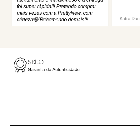
foi super rápida!!! Pretendo comprar
mais vezes com a PrettyNew, com
-
Jennifer Mantau
-
Katre Dani
certeza😄 Recomendo demais!!!
SELO
Garantia de Autenticidade