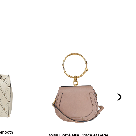
Itens Inclusos
ico
Dustbag
P
rie
Bolsos internos
2
Ocasião
Dia a Dia
 Smooth
Bolsa Chloé Nile Bracelet Bege