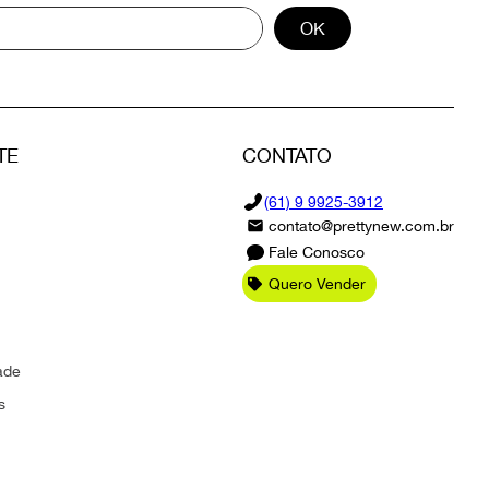
OK
TE
CONTATO
(61) 9 9925-3912
contato@prettynew.com.br
Fale Conosco
Quero Vender
ade
s