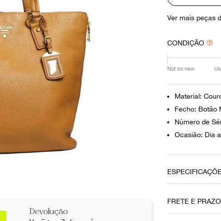
10
º
louis vuitton
Ver mais peças 
CONDIÇÃO
Not so new
Us
Material: Cour
Fecho: Botão 
Número de Sér
Ocasião: Dia a
ESPECIFICAÇÕ
Material
FRETE E PRAZ
Couro
Devolução