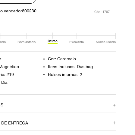
do vendedor
800230
:
1787
Ótimo
ado
Bom estado
Excelente
Nunca usado
o
Cor: Caramelo
Magnético
Itens Inclusos: Dustbag
ie: 219
Bolsos internos: 2
 Dia
ES
Cor
O DE ENTREGA
Caramelo