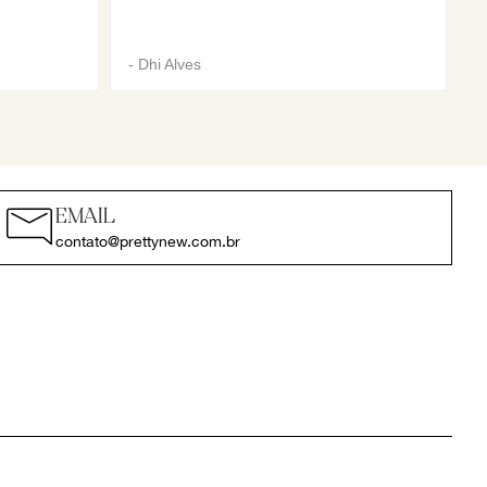
-
Dhi Alves
EMAIL
contato@prettynew.com.br