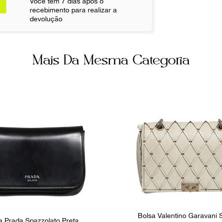
Você tem 7 dias após o
Fecho
recebimento para realizar a
devolução
Botão Magnét
Não sei meu CE
Número de Sé
219
Mais Da Mesma Categoria
Fornecedor
800230
Bolsa Valentino Garavani
a Prada Spazzolato Preta