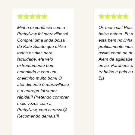
Minha experiência com a
Oi, meninas! Rece
PrettyNew foi maravilhosa!
bolsa ontem. Eu am
Comprei uma linda bolsa
está bem novinha,
da Kate Spade que utilizo
praticamente intact
todos os dias para
assim como na des
faculdade, ela veio
Além da agilidade 
extremamente bem
envio. Parabéns pe
embalada e com um
trabalho e pela cur
cheirinho muito bom! O
Bjs
atendimento é maravilhoso
e a entrega foi super
rápida!!! Pretendo comprar
mais vezes com a
PrettyNew, com certeza😄
Recomendo demais!!!