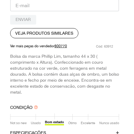
9
º
prada
10
º
louis vuitton
ENVIAR
VEJA PRODUTOS SIMILARES
Ver mais peças do vendedor
800770
:
63912
Bolsa da marca Phillip Lim, tamanho 44 x 30 (
comprimento x Altura). Confeccionado em couro
estruturado na cor verde, com ferragens em metal
dourado. A bolsa contém duas alças de ombro, um bolso
interno e fecho por meio de enceixe. Encontra-se em
excelente estado de conservacão, com desgaste no
metal.
CONDIÇÃO
Bom estado
Not so new
Usado
Ótimo
Excelente
Nunca usado
ESPECIFICAÇÕES