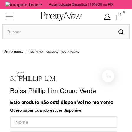
Autenticidade Garantida | 10%Off no PIX
0
Buscar
TERMOS MAIS BUSCADOS
FEMININO
BOLSAS
COM ALÇAS
1
º
bolsas
2
º
cris barros
3
º
chanel
3.1 PHILLIP LIM
4
º
gucci
Bolsa Phillip Lim Couro Verde
5
º
vestido
Este produto não está disponível no momento
6
º
valentino
Quero saber quando estiver disponível
7
º
paula raia
8
º
burberry