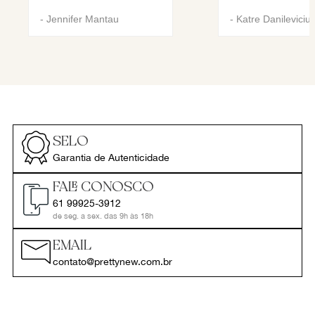
-
Jennifer Mantau
-
Katre Danileviciu
SELO
Garantia de Autenticidade
FALE CONOSCO
61 99925-3912
de seg. a sex. das 9h às 18h
EMAIL
contato@prettynew.com.br