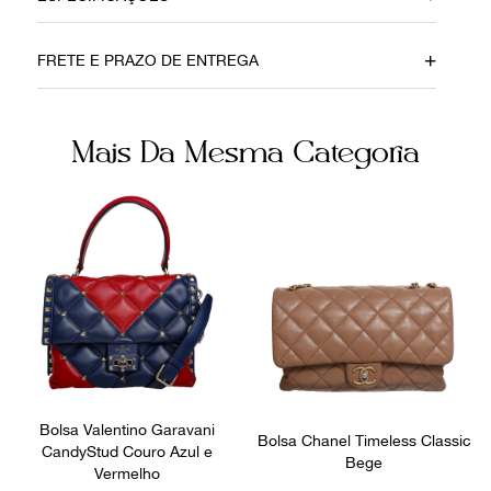
Data do Pagamento
Material
FRETE E PRAZO DE ENTREGA
03052021
Couro
Cor
Fecho
Mais Da Mesma Categoria
Verde
Encaixe
Não sei meu CEP
Fornecedor
Ocasião
FPNYBVL
Dia a Dia
Bolsa Valentino Garavani
Bolsa Chanel Timeless Classic
CandyStud Couro Azul e
Bege
Vermelho