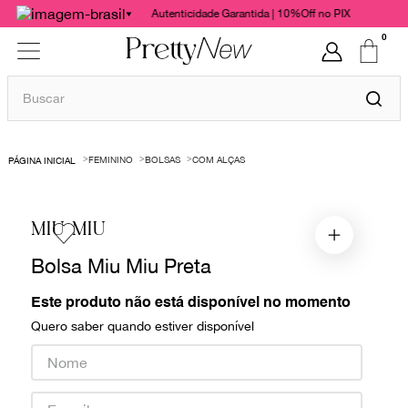
Autenticidade Garantida | 10%Off no PIX
0
Buscar
TERMOS MAIS BUSCADOS
FEMININO
BOLSAS
COM ALÇAS
1
º
bolsas
2
º
cris barros
MIU MIU
3
º
chanel
Bolsa Miu Miu Preta
4
º
vestido
5
º
gucci
Este produto não está disponível no momento
Quero saber quando estiver disponível
6
º
valentino
7
º
paula raia
8
º
burberry