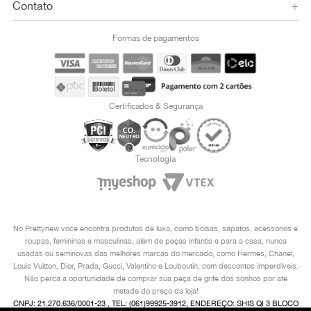
Contato
+
Formas de pagamentos
Certificados & Segurança
Tecnologia
No Prettynew você encontra produtos de luxo, como bolsas, sapatos, acessórios e
roupas, femininas e masculinas, além de peças infantis e para a casa, nunca
usadas ou seminovas das melhores marcas do mercado, como Hermès, Chanel,
Louis Vuitton, Dior, Prada, Gucci, Valentino e Louboutin, com descontos imperdíveis.
Não perca a oportunidade de comprar sua peça de grife dos sonhos por até
metade do preço da loja!
CNPJ: 21.270.636/0001-23 , TEL: (061)99925-3912, ENDEREÇO: SHIS QI 3 BLOCO