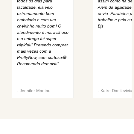
todos os dias para
assim como na des
faculdade, ela veio
Além da agilidade 
extremamente bem
envio. Parabéns pe
embalada e com um
trabalho e pela cur
cheirinho muito bom! O
Bjs
atendimento é maravilhoso
e a entrega foi super
rápida!!! Pretendo comprar
mais vezes com a
PrettyNew, com certeza😄
Recomendo demais!!!
-
Jennifer Mantau
-
Katre Danileviciu