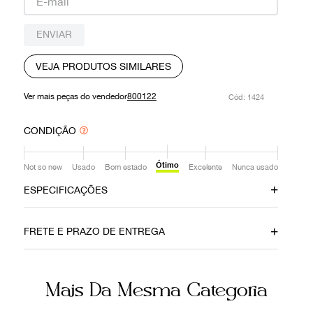
9
º
prada
ENVIAR
10
º
louis vuitton
VEJA PRODUTOS SIMILARES
Ver mais peças do vendedor
800122
:
1424
CONDIÇÃO
Ótimo
Not so new
Usado
Bom estado
Excelente
Nunca usado
ESPECIFICAÇÕES
Material
Cor
FRETE E PRAZO DE ENTREGA
Couro
Preto
Fecho
Número de Série
Mais Da Mesma Categoria
Encaixe
194