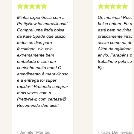
Minha experiência com a
Oi, meninas! Rece
PrettyNew foi maravilhosa!
bolsa ontem. Eu am
Comprei uma linda bolsa
está bem novinha,
da Kate Spade que utilizo
praticamente intact
todos os dias para
assim como na des
faculdade, ela veio
Além da agilidade 
extremamente bem
envio. Parabéns pe
embalada e com um
trabalho e pela cur
cheirinho muito bom! O
Bjs
atendimento é maravilhoso
e a entrega foi super
rápida!!! Pretendo comprar
mais vezes com a
PrettyNew, com certeza😄
Recomendo demais!!!
-
Jennifer Mantau
-
Katre Danileviciu