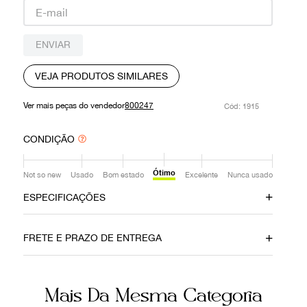
9
º
prada
10
º
louis vuitton
ENVIAR
VEJA PRODUTOS SIMILARES
Ver mais peças do vendedor
800247
:
1915
CONDIÇÃO
Ótimo
Not so new
Usado
Bom estado
Excelente
Nunca usado
ESPECIFICAÇÕES
Data do Pagamento
Material
FRETE E PRAZO DE ENTREGA
31052021
Tricot
Cor
Fecho
Mais Da Mesma Categoria
Colorido
Botão Magnético
Não sei meu CEP