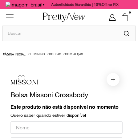
Autenticidade Garantida | 10%Off no PIX
0
Buscar
TERMOS MAIS BUSCADOS
FEMININO
BOLSAS
COM ALÇAS
1
º
bolsas
2
º
cris barros
3
º
chanel
MISSONI
4
º
vestido
Bolsa Missoni Crossbody
5
º
gucci
Este produto não está disponível no momento
6
º
paula raia
Quero saber quando estiver disponível
7
º
valentino
8
º
burberry