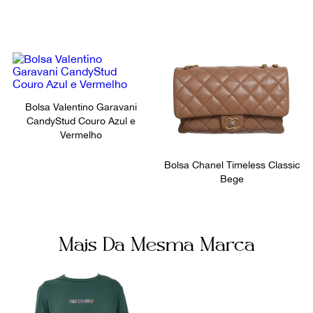
Bolsos internos
Fornecedor
1
800247
Ocasião
Dia a Dia
Bolsa Valentino Garavani
CandyStud Couro Azul e
Vermelho
Bolsa Chanel Timeless Classic
Bege
Mais Da Mesma Marca