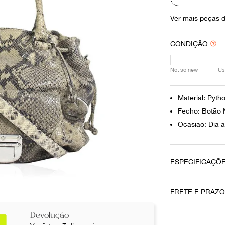
10
º
louis vuitton
Ver mais peças 
CONDIÇÃO
Not so new
Us
Material: Pyth
Fecho: Botão 
Ocasião: Dia a
ESPECIFICAÇÕ
Data do Pag
FRETE E PRAZ
17052021
Devolução
Cor