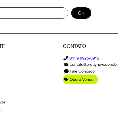
OK
TE
CONTATO
(61) 9 9925-3912
contato@prettynew.com.br
Fale Conosco
Quero Vender
ade
s