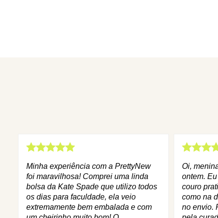
Minha experiência com a PrettyNew
Oi, menin
foi maravilhosa! Comprei uma linda
ontem. Eu
bolsa da Kate Spade que utilizo todos
couro prat
os dias para faculdade, ela veio
como na d
extremamente bem embalada e com
no envio. 
um cheirinho muito bom! O
pela curad