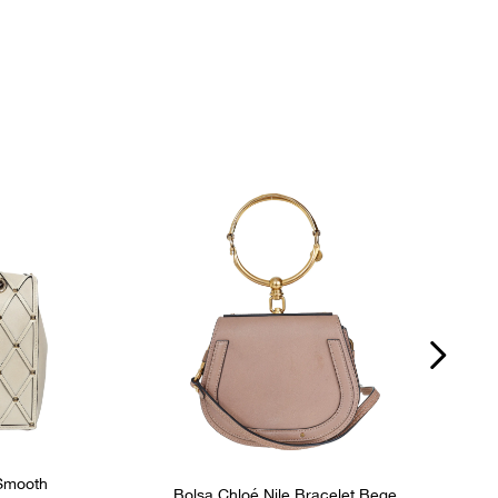
Botão Magnético
P
nos
Ocasião
Dia a Dia
 Smooth
Bolsa Chloé Nile Bracelet Bege