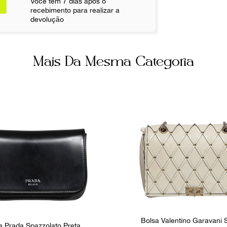
Você tem 7 dias após o
Cinza
recebimento para realizar a
Não sei meu CE
devolução
Bolsos inter
4
Mais Da Mesma Categoria
Bolsa Valentino Garavani
a Prada Spazzolato Preta