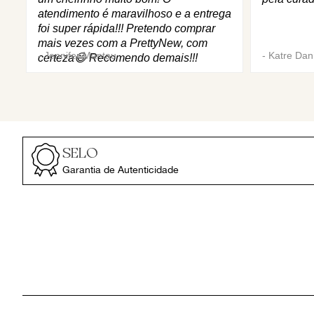
atendimento é maravilhoso e a entrega
foi super rápida!!! Pretendo comprar
mais vezes com a PrettyNew, com
-
Jennifer Mantau
-
Katre Dani
certeza😄 Recomendo demais!!!
SELO
Garantia de Autenticidade