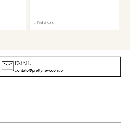
-
Dhi Alves
EMAIL
contato@prettynew.com.br