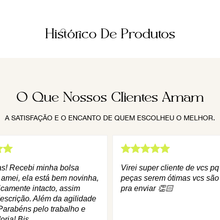
Histórico De Produtos
O Que Nossos Clientes Amam
A SATISFAÇÃO E O ENCANTO DE QUEM ESCOLHEU O MELHOR.
as! Recebi minha bolsa
Virei super cliente de vcs p
 amei, ela está bem novinha,
peças serem ótimas vcs são
icamente intacto, assim
pra enviar 👏🏻
escrição. Além da agilidade
Parabéns pelo trabalho e
oria! Bjs