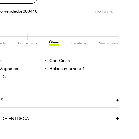
do vendedor
800410
:
20076
Ótimo
ado
Bom estado
Excelente
Nunca usado
on
Cor: Cinza
Magnético
Bolsos internos: 4
 Dia
ES
amento
Material
O DE ENTREGA
Python
Fecho