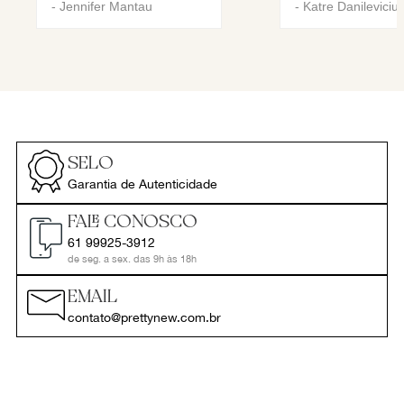
-
Jennifer Mantau
-
Katre Danileviciu
SELO
Garantia de Autenticidade
FALE CONOSCO
61 99925-3912
de seg. a sex. das 9h às 18h
EMAIL
contato@prettynew.com.br