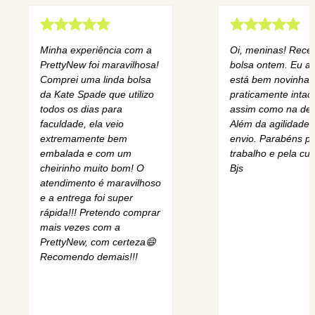
Minha experiência com a
Oi, meninas! Rece
PrettyNew foi maravilhosa!
bolsa ontem. Eu am
Comprei uma linda bolsa
está bem novinha,
da Kate Spade que utilizo
praticamente intact
todos os dias para
assim como na des
faculdade, ela veio
Além da agilidade 
extremamente bem
envio. Parabéns pe
embalada e com um
trabalho e pela cur
cheirinho muito bom! O
Bjs
atendimento é maravilhoso
e a entrega foi super
rápida!!! Pretendo comprar
mais vezes com a
PrettyNew, com certeza😄
Recomendo demais!!!