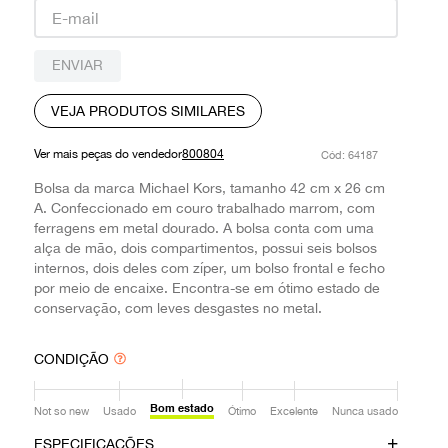
9
º
prada
10
º
louis vuitton
ENVIAR
VEJA PRODUTOS SIMILARES
Ver mais peças do vendedor
800804
:
64187
Bolsa da marca Michael Kors, tamanho 42 cm x 26 cm
A. Confeccionado em couro trabalhado marrom, com
ferragens em metal dourado. A bolsa conta com uma
alça de mão, dois compartimentos, possui seis bolsos
internos, dois deles com zíper, um bolso frontal e fecho
por meio de encaixe. Encontra-se em ótimo estado de
conservação, com leves desgastes no metal.
CONDIÇÃO
Bom estado
Not so new
Usado
Ótimo
Excelente
Nunca usado
ESPECIFICAÇÕES