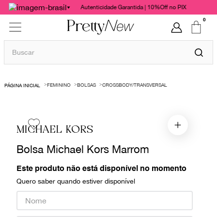
Autenticidade Garantida | 10%Off no PIX
0
Buscar
TERMOS MAIS BUSCADOS
FEMININO
BOLSAS
CROSSBODY/TRANSVERSAL
1
º
bolsas
2
º
cris barros
3
º
chanel
MICHAEL KORS
4
º
vestido
Bolsa Michael Kors Marrom
5
º
gucci
Este produto não está disponível no momento
6
º
valentino
Quero saber quando estiver disponível
7
º
paula raia
8
º
burberry