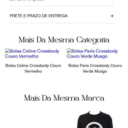
Data do Pagamento
Material
FRETE E PRAZO DE ENTREGA
05042021
Couro
Cor
Fecho
Mais Da Mesma Categoria
Marrom
Encaixe
Não sei meu CEP
Itens Inclusos
Fornecedor
Sem Dustbag
FPNYBXU
Bolsa Celine Crossbody Couro
Bolsa Paris Crossbody Couro
Vermelho
Verde Musgo
Ocasião
Dia a Dia
Mais Da Mesma Marca