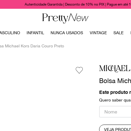
Autenticidade Garantida | Desconto de 10% no PIX | Pague em até 
TERMOS MAIS BUSCADOS
ASCULINO
INFANTIL
NUNCA USADOS
VINTAGE
SALE
1
º
bolsas
sa Michael Kors Daria Couro Preto
2
º
cris barros
3
º
chanel
MICHAEL
4
º
gucci
Bolsa Mich
5
º
vestido
6
º
valentino
Este produto 
Quero saber quan
7
º
paula raia
8
º
burberry
9
º
prada
VEJA PRODU