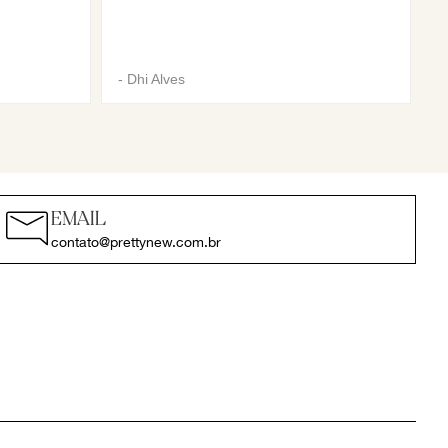
-
Dhi Alves
EMAIL
contato@prettynew.com.br