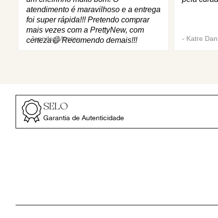
atendimento é maravilhoso e a entrega
foi super rápida!!! Pretendo comprar
mais vezes com a PrettyNew, com
-
Jennifer Mantau
-
Katre Dani
certeza😄 Recomendo demais!!!
SELO
Garantia de Autenticidade