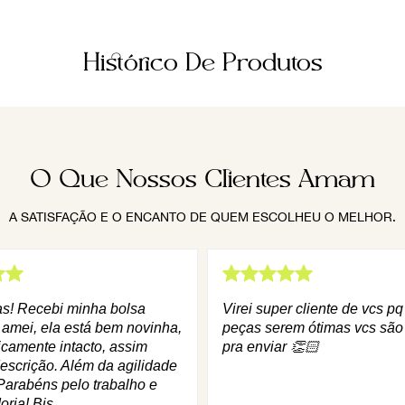
Histórico De Produtos
O Que Nossos Clientes Amam
A SATISFAÇÃO E O ENCANTO DE QUEM ESCOLHEU O MELHOR.
as! Recebi minha bolsa
Virei super cliente de vcs p
 amei, ela está bem novinha,
peças serem ótimas vcs são
icamente intacto, assim
pra enviar 👏🏻
escrição. Além da agilidade
Parabéns pelo trabalho e
oria! Bjs