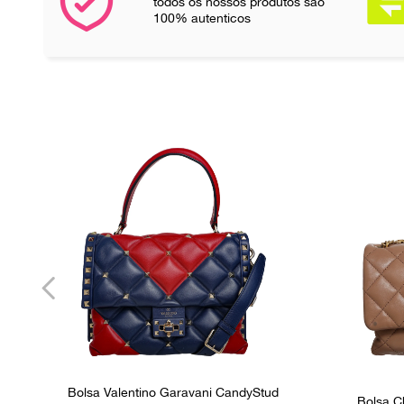
todos os nossos produtos são
100% autenticos
Bolsa Valentino Garavani CandyStud
Bolsa C