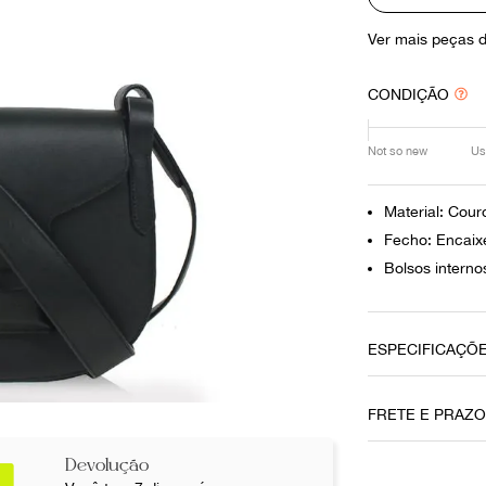
10
º
louis vuitton
Ver mais peças 
CONDIÇÃO
Not so new
Us
Material: Cour
Fecho: Encaix
Bolsos interno
ESPECIFICAÇÕ
Material
FRETE E PRAZ
Couro
Devolução
Fecho