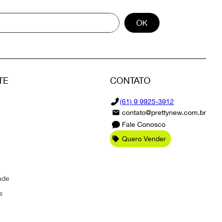
OK
TE
CONTATO
(61) 9 9925-3912
contato@prettynew.com.br
Fale Conosco
Quero Vender
ade
s