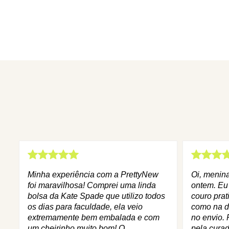
Minha experiência com a PrettyNew
Oi, menin
foi maravilhosa! Comprei uma linda
ontem. Eu
bolsa da Kate Spade que utilizo todos
couro prat
os dias para faculdade, ela veio
como na d
extremamente bem embalada e com
no envio. 
um cheirinho muito bom! O
pela curad