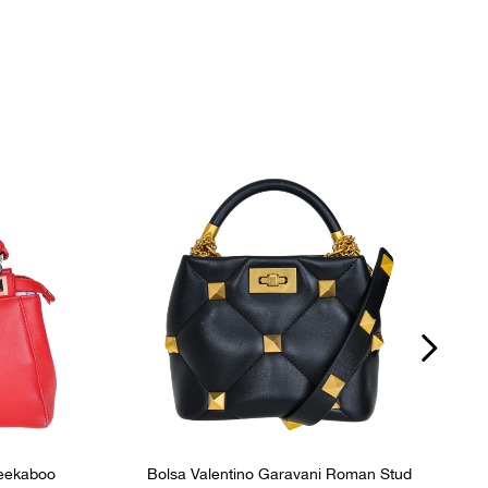
Dustbag
P
nos
Fornecedor
800054
Peekaboo
Bolsa Valentino Garavani Roman Stud