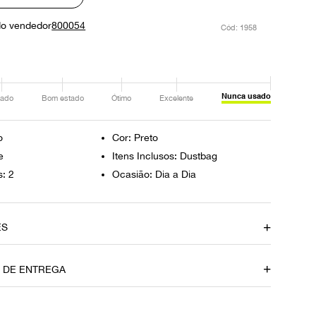
do vendedor
800054
:
1958
Nunca usado
ado
Bom estado
Ótimo
Excelente
o
Cor: Preto
e
Itens Inclusos: Dustbag
s: 2
Ocasião: Dia a Dia
ES
Cor
O DE ENTREGA
Preto
Itens Inclusos