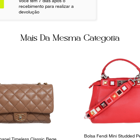
Você tem 7 dias após o
Encaixe
recebimento para realizar a
Não sei meu CE
devolução
Bolsos inter
2
Mais Da Mesma Categoria
Ocasião
Dia a Dia
Bolsa Fendi Mini Studded 
hanel Timeless Classic Bege