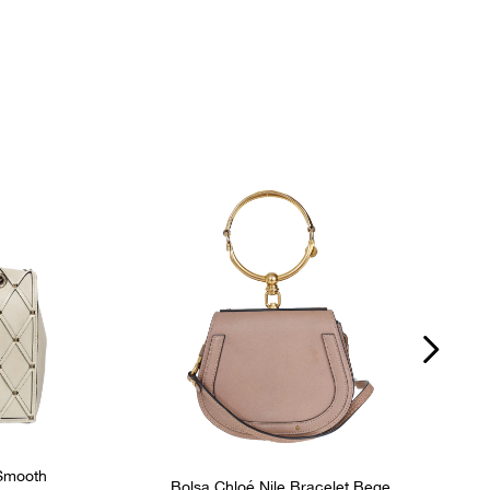
Fecho
Zíper
P
s
Número de Série
MB1174
nos
Fornecedor
800332
 Smooth
Bolsa Chloé Nile Bracelet Bege