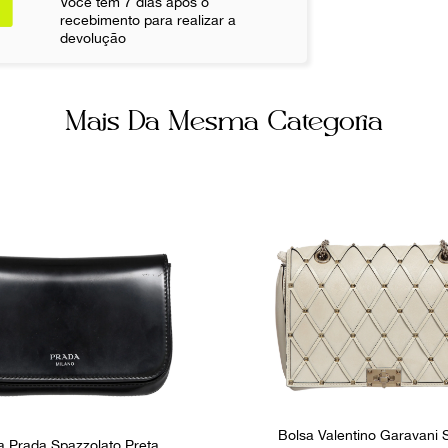
Você tem 7 dias após o
Cor
recebimento para realizar a
devolução
Marrom
Não sei meu CE
Itens Incluso
Dustbag
Mais Da Mesma Categoria
Bolsos inter
3
Ocasião
Dia a Dia
Bolsa Valentino Garavani
a Prada Spazzolato Preta