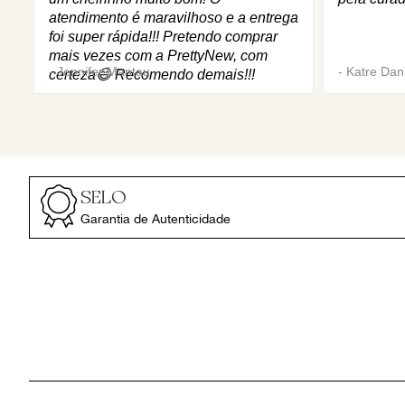
atendimento é maravilhoso e a entrega
foi super rápida!!! Pretendo comprar
mais vezes com a PrettyNew, com
-
Jennifer Mantau
-
Katre Dani
certeza😄 Recomendo demais!!!
SELO
Garantia de Autenticidade