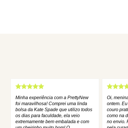
Minha experiência com a PrettyNew
Oi, menin
foi maravilhosa! Comprei uma linda
ontem. Eu
bolsa da Kate Spade que utilizo todos
couro prat
os dias para faculdade, ela veio
como na d
extremamente bem embalada e com
no envio. 
um cheirinho muito bom! O
pela curad