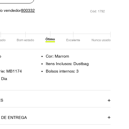
do vendedor
800332
:
1792
Ótimo
ado
Bom estado
Excelente
Nunca usado
o
Cor: Marrom
Itens Inclusos: Dustbag
rie: MB1174
Bolsos internos: 3
 Dia
ES
amento
Material
O DE ENTREGA
Couro