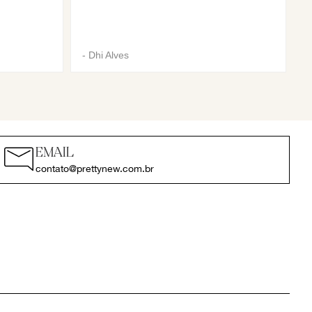
-
Dhi Alves
EMAIL
contato@prettynew.com.br