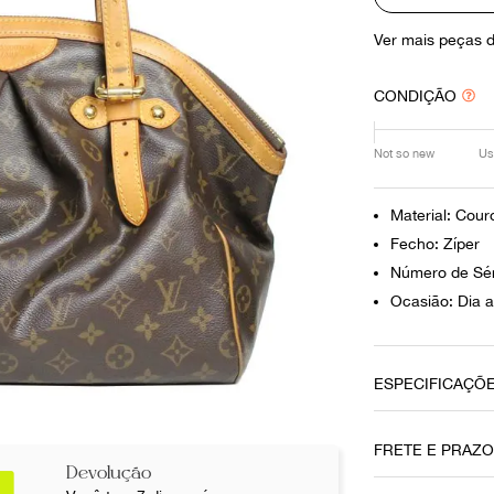
10
º
louis vuitton
Ver mais peças 
CONDIÇÃO
Not so new
Us
Material: Cour
Fecho: Zíper
Número de Sé
Ocasião: Dia a
ESPECIFICAÇÕ
Data do Pag
FRETE E PRAZ
06032019
Devolução