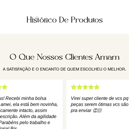
Histórico De Produtos
O Que Nossos Clientes Amam
A SATISFAÇÃO E O ENCANTO DE QUEM ESCOLHEU O MELHOR.
as! Recebi minha bolsa
Virei super cliente de vcs p
 amei, ela está bem novinha,
peças serem ótimas vcs são
icamente intacto, assim
pra enviar 👏🏻
escrição. Além da agilidade
Parabéns pelo trabalho e
oria! Bjs