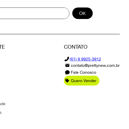
OK
TE
CONTATO
(61) 9 9925-3912
contato@prettynew.com.br
Fale Conosco
Quero Vender
ade
s