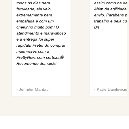
todos os dias para
assim como na des
faculdade, ela veio
Além da agilidade 
extremamente bem
envio. Parabéns pe
embalada e com um
trabalho e pela cur
cheirinho muito bom! O
Bjs
atendimento é maravilhoso
e a entrega foi super
rápida!!! Pretendo comprar
mais vezes com a
PrettyNew, com certeza😄
Recomendo demais!!!
-
Jennifer Mantau
-
Katre Danileviciu