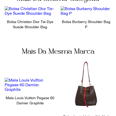
Itens Inclusos
Número de Série
Dust Bag
MB0016
Bolsa Christian Dior Tie-Dye
Bolsa Burberry Shoulder Bag
Suede Shoulder Bag
P
Bolsos internos
Fornecedor
1
800218
Ocasião
Mais Da Mesma Marca
Dia a Dia
Mala Louis Vuitton Pegase 60
Damier Graphite