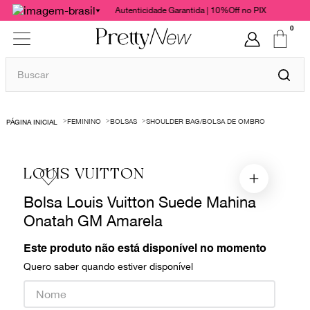
Autenticidade Garantida | 10%Off no PIX
0
Buscar
TERMOS MAIS BUSCADOS
FEMININO
BOLSAS
SHOULDER BAG/BOLSA DE OMBRO
1
º
bolsas
2
º
cris barros
LOUIS VUITTON
3
º
chanel
Bolsa Louis Vuitton Suede Mahina
4
º
vestido
Onatah GM Amarela
5
º
gucci
6
º
paula raia
Este produto não está disponível no momento
Quero saber quando estiver disponível
7
º
valentino
8
º
burberry