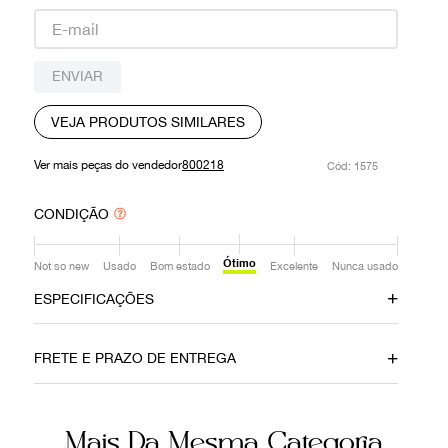
9
º
prada
10
º
louis vuitton
ENVIAR
VEJA PRODUTOS SIMILARES
Ver mais peças do vendedor
800218
:
1575
CONDIÇÃO
Ótimo
Not so new
Usado
Bom estado
Excelente
Nunca usado
ESPECIFICAÇÕES
Data do Pagamento
Material
FRETE E PRAZO DE ENTREGA
23112020
Camurça
Cor
Fecho
Mais Da Mesma Categoria
Amarelo
Zíper