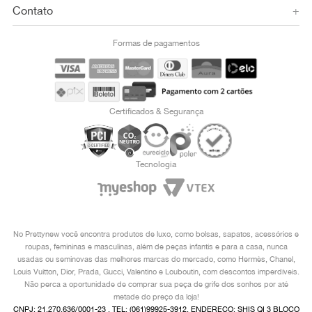
Contato
+
Formas de pagamentos
Certificados & Segurança
Tecnologia
No Prettynew você encontra produtos de luxo, como bolsas, sapatos, acessórios e
roupas, femininas e masculinas, além de peças infantis e para a casa, nunca
usadas ou seminovas das melhores marcas do mercado, como Hermès, Chanel,
Louis Vuitton, Dior, Prada, Gucci, Valentino e Louboutin, com descontos imperdíveis.
Não perca a oportunidade de comprar sua peça de grife dos sonhos por até
metade do preço da loja!
CNPJ: 21.270.636/0001-23 , TEL: (061)99925-3912, ENDEREÇO: SHIS QI 3 BLOCO