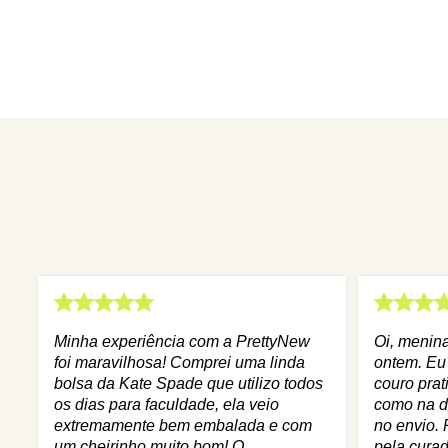
Minha experiência com a PrettyNew
Oi, menin
foi maravilhosa! Comprei uma linda
ontem. Eu
bolsa da Kate Spade que utilizo todos
couro prat
os dias para faculdade, ela veio
como na d
extremamente bem embalada e com
no envio. 
um cheirinho muito bom! O
pela curad