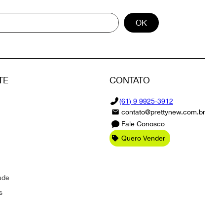
OK
TE
CONTATO
(61) 9 9925-3912
contato@prettynew.com.br
Fale Conosco
Quero Vender
ade
s