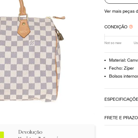
10
º
louis vuitton
Ver mais peças 
CONDIÇÃO
Not so new
Us
Material: Canv
Fecho: Zíper
Bolsos interno
ESPECIFICAÇÕ
Data do Pag
FRETE E PRAZ
29112021
Devolução
Cor