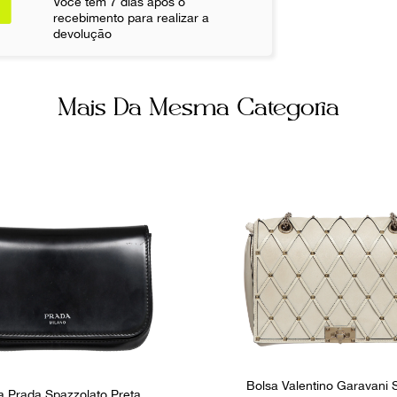
Você tem 7 dias após o
Branco
recebimento para realizar a
Não sei meu CE
devolução
Itens Incluso
Sem Dustbag
Mais Da Mesma Categoria
Fornecedor
FPNYCIC
Bolsa Valentino Garavani
a Prada Spazzolato Preta