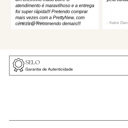
atendimento é maravilhoso e a entrega
foi super rápida!!! Pretendo comprar
mais vezes com a PrettyNew, com
-
Jennifer Mantau
-
Katre Dani
certeza😄 Recomendo demais!!!
SELO
Garantia de Autenticidade