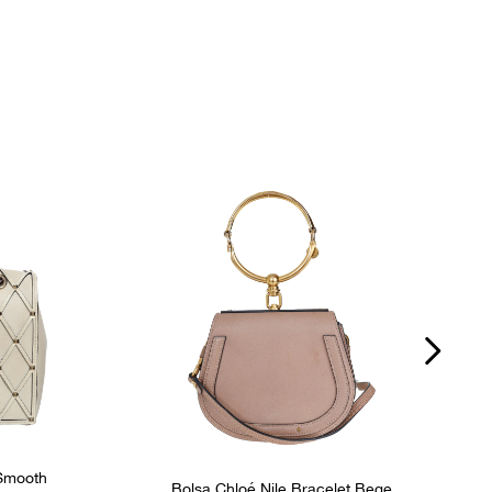
Zíper
P
s
Bolsos internos
1
Ocasião
Dia a Dia
 Smooth
Bolsa Chloé Nile Bracelet Bege