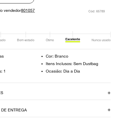
do vendedor
801057
:
65789
Excelente
ado
Bom estado
Ótimo
Nunca usado
as
Cor: Branco
Itens Inclusos: Sem Dustbag
s: 1
Ocasião: Dia a Dia
ES
amento
Material
O DE ENTREGA
Canvas
Fecho