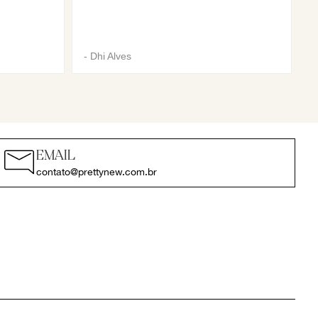
-
Dhi Alves
EMAIL
contato@prettynew.com.br