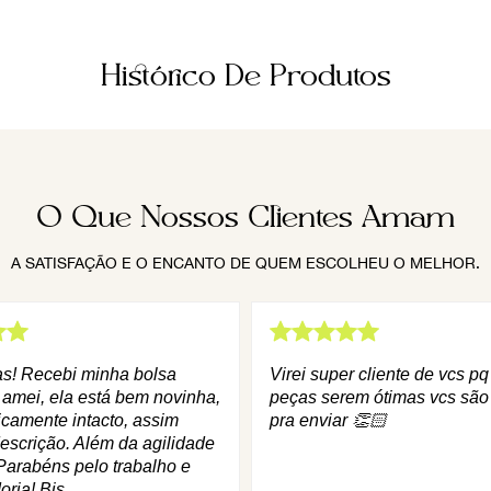
Histórico De Produtos
O Que Nossos Clientes Amam
A SATISFAÇÃO E O ENCANTO DE QUEM ESCOLHEU O MELHOR.
as! Recebi minha bolsa
Virei super cliente de vcs p
 amei, ela está bem novinha,
peças serem ótimas vcs são
icamente intacto, assim
pra enviar 👏🏻
escrição. Além da agilidade
Parabéns pelo trabalho e
oria! Bjs