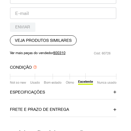
9
º
prada
10
º
louis vuitton
ENVIAR
VEJA PRODUTOS SIMILARES
Ver mais peças do vendedor
800310
:
60726
CONDIÇÃO
Excelente
Not so new
Usado
Bom estado
Ótimo
Nunca usado
ESPECIFICAÇÕES
Data do Pagamento
Material
FRETE E PRAZO DE ENTREGA
30092019
Canvas
Cor
Fecho