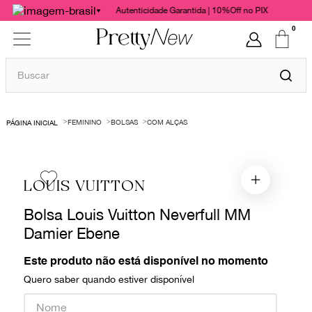
Autenticidade Garantida | 10%Off no PIX
0
Buscar
TERMOS MAIS BUSCADOS
FEMININO
BOLSAS
COM ALÇAS
1
º
bolsas
2
º
cris barros
3
º
chanel
LOUIS VUITTON
4
º
vestido
Bolsa Louis Vuitton Neverfull MM
5
º
gucci
Damier Ebene
6
º
valentino
Este produto não está disponível no momento
7
º
paula raia
Quero saber quando estiver disponível
8
º
burberry