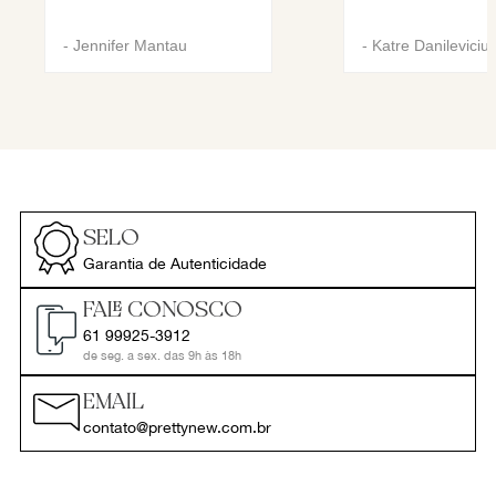
-
Jennifer Mantau
-
Katre Danileviciu
SELO
Garantia de Autenticidade
FALE CONOSCO
61 99925-3912
de seg. a sex. das 9h às 18h
EMAIL
contato@prettynew.com.br