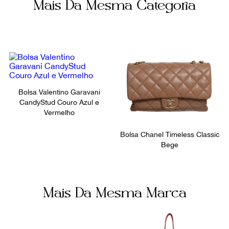
Mais Da Mesma Categoria
Marrom
Encaixe
Número de Série
Bolsos internos
GI3162
1
Ocasião
Dia a Dia
Bolsa Valentino Garavani
CandyStud Couro Azul e
Vermelho
Bolsa Chanel Timeless Classic
Bege
Mais Da Mesma Marca