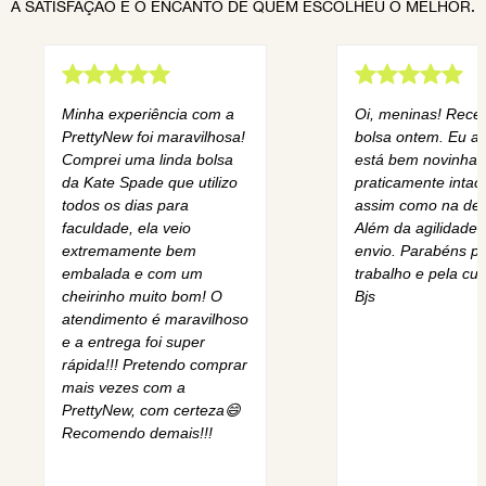
A SATISFAÇÃO E O ENCANTO DE QUEM ESCOLHEU O MELHOR.
Minha experiência com a
Oi, meninas! Rece
PrettyNew foi maravilhosa!
bolsa ontem. Eu am
Comprei uma linda bolsa
está bem novinha,
da Kate Spade que utilizo
praticamente intact
todos os dias para
assim como na des
faculdade, ela veio
Além da agilidade 
extremamente bem
envio. Parabéns pe
embalada e com um
trabalho e pela cur
cheirinho muito bom! O
Bjs
atendimento é maravilhoso
e a entrega foi super
rápida!!! Pretendo comprar
mais vezes com a
PrettyNew, com certeza😄
Recomendo demais!!!