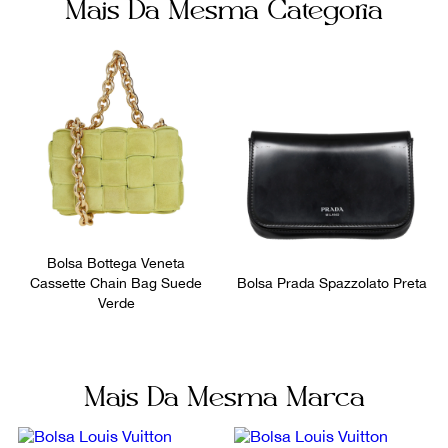
Mais Da Mesma Categoria
Vinho
Zíper
Não sei meu CEP
Número de Série
Bolsos internos
FL3079
2
Ocasião
Dia a Dia
Bolsa Bottega Veneta
Cassette Chain Bag Suede
Bolsa Prada Spazzolato Preta
Verde
Mais Da Mesma Marca