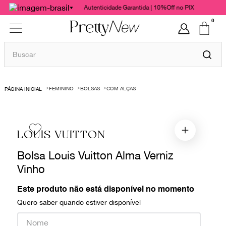
Autenticidade Garantida | 10%Off no PIX
0
Buscar
TERMOS MAIS BUSCADOS
FEMININO
BOLSAS
COM ALÇAS
1
º
bolsas
2
º
cris barros
3
º
chanel
LOUIS VUITTON
4
º
vestido
Bolsa Louis Vuitton Alma Verniz
5
º
gucci
Vinho
6
º
valentino
Este produto não está disponível no momento
7
º
paula raia
Quero saber quando estiver disponível
8
º
burberry