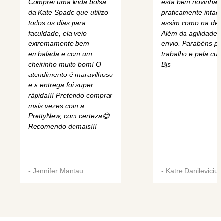
Comprei uma linda bolsa
está bem novinha,
da Kate Spade que utilizo
praticamente intact
todos os dias para
assim como na des
faculdade, ela veio
Além da agilidade 
extremamente bem
envio. Parabéns pe
embalada e com um
trabalho e pela cur
cheirinho muito bom! O
Bjs
atendimento é maravilhoso
e a entrega foi super
rápida!!! Pretendo comprar
mais vezes com a
PrettyNew, com certeza😄
Recomendo demais!!!
-
Jennifer Mantau
-
Katre Danileviciu