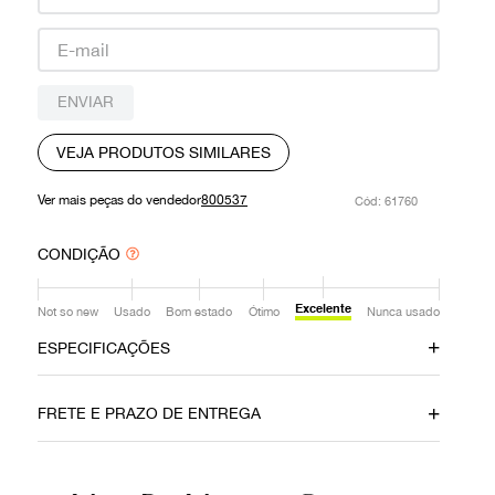
9
º
louis vuitton
10
º
prada
ENVIAR
VEJA PRODUTOS SIMILARES
Ver mais peças do vendedor
800537
:
61760
CONDIÇÃO
Excelente
Not so new
Usado
Bom estado
Ótimo
Nunca usado
ESPECIFICAÇÕES
Data do Pagamento
Material
FRETE E PRAZO DE ENTREGA
03072020
Verniz
Cor
Fecho