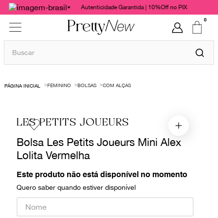
Autenticidade Garantida | 10%Off no PIX
0
Buscar
TERMOS MAIS BUSCADOS
FEMININO
BOLSAS
COM ALÇAS
1
º
bolsas
2
º
cris barros
LES PETITS JOUEURS
3
º
chanel
Bolsa Les Petits Joueurs Mini Alex
4
º
vestido
Lolita Vermelha
5
º
gucci
6
º
valentino
Este produto não está disponível no momento
Quero saber quando estiver disponível
7
º
paula raia
8
º
burberry