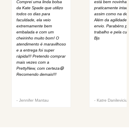
Comprei uma linda bolsa
está bem novinha,
da Kate Spade que utilizo
praticamente intact
todos os dias para
assim como na des
faculdade, ela veio
Além da agilidade 
extremamente bem
envio. Parabéns pe
embalada e com um
trabalho e pela cur
cheirinho muito bom! O
Bjs
atendimento é maravilhoso
e a entrega foi super
rápida!!! Pretendo comprar
mais vezes com a
PrettyNew, com certeza😄
Recomendo demais!!!
-
Jennifer Mantau
-
Katre Danileviciu