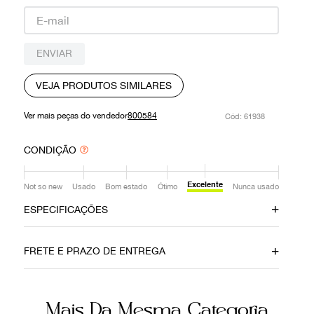
9
º
prada
10
º
louis vuitton
ENVIAR
VEJA PRODUTOS SIMILARES
Ver mais peças do vendedor
800584
:
61938
CONDIÇÃO
Excelente
Not so new
Usado
Bom estado
Ótimo
Nunca usado
ESPECIFICAÇÕES
Data do Pagamento
Material
FRETE E PRAZO DE ENTREGA
22032021
Couro
Cor
Fecho
Mais Da Mesma Categoria
Vermelho
Imã