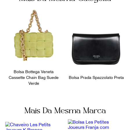
Itens Inclusos
Bolsos internos
Dustbag
2
Ocasião
Dia a Dia
Bolsa Bottega Veneta
Cassette Chain Bag Suede
Bolsa Prada Spazzolato Preta
Verde
Mais Da Mesma Marca