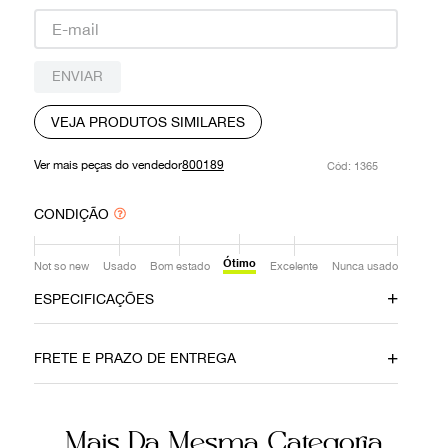
9
º
prada
10
º
louis vuitton
ENVIAR
VEJA PRODUTOS SIMILARES
Ver mais peças do vendedor
800189
:
1365
CONDIÇÃO
Ótimo
Not so new
Usado
Bom estado
Excelente
Nunca usado
ESPECIFICAÇÕES
Material
Cor
FRETE E PRAZO DE ENTREGA
Couro
Laranja
Fecho
Itens Inclusos
Mais Da Mesma Categoria
Encaixe
Dust Bag, Capa de Chuva