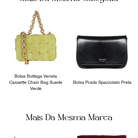
Número de Série
Fornecedor
49 C
800189
Ocasião
Dia a Dia
Bolsa Bottega Veneta
Cassette Chain Bag Suede
Bolsa Prada Spazzolato Preta
Verde
Mais Da Mesma Marca