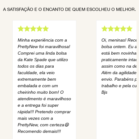
A SATISFAÇÃO E O ENCANTO DE QUEM ESCOLHEU O MELHOR.
Minha experiência com a
Oi, meninas! Rece
PrettyNew foi maravilhosa!
bolsa ontem. Eu am
Comprei uma linda bolsa
está bem novinha,
da Kate Spade que utilizo
praticamente intact
todos os dias para
assim como na des
faculdade, ela veio
Além da agilidade 
extremamente bem
envio. Parabéns pe
embalada e com um
trabalho e pela cur
cheirinho muito bom! O
Bjs
atendimento é maravilhoso
e a entrega foi super
rápida!!! Pretendo comprar
mais vezes com a
PrettyNew, com certeza😄
Recomendo demais!!!