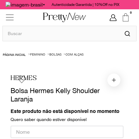
Autenticidade Garantida | 10%Off no PIX
0
Buscar
TERMOS MAIS BUSCADOS
FEMININO
BOLSAS
COM ALÇAS
1
º
bolsas
2
º
cris barros
HERMES
3
º
chanel
Bolsa Hermes Kelly Shoulder
4
º
vestido
Laranja
5
º
gucci
6
º
valentino
Este produto não está disponível no momento
Quero saber quando estiver disponível
7
º
paula raia
8
º
burberry