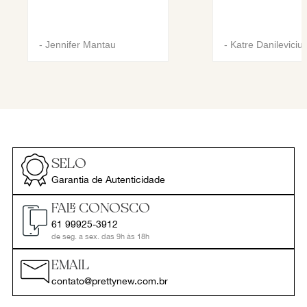
-
Jennifer Mantau
-
Katre Danileviciu
SELO
Garantia de Autenticidade
FALE CONOSCO
61 99925-3912
de seg. a sex. das 9h às 18h
EMAIL
contato@prettynew.com.br