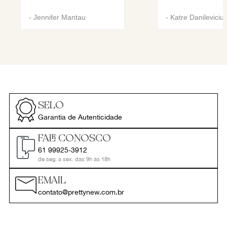
-
Jennifer Mantau
-
Katre Danileviciu
SELO
Garantia de Autenticidade
FALE CONOSCO
61 99925-3912
de seg. a sex. das 9h às 18h
EMAIL
contato@prettynew.com.br