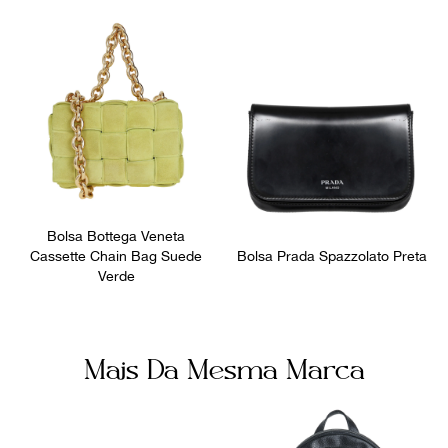
Número de Série
Bolsos internos
247574 213317
3
Ocasião
Dia a Dia
Bolsa Bottega Veneta
Cassette Chain Bag Suede
Bolsa Prada Spazzolato Preta
Verde
Mais Da Mesma Marca