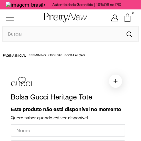
Autenticidade Garantida | 10%Off no PIX
0
Buscar
TERMOS MAIS BUSCADOS
FEMININO
BOLSAS
COM ALÇAS
1
º
bolsas
2
º
cris barros
3
º
chanel
GUCCI
4
º
vestido
Bolsa Gucci Heritage Tote
5
º
gucci
Este produto não está disponível no momento
6
º
valentino
Quero saber quando estiver disponível
7
º
paula raia
8
º
burberry