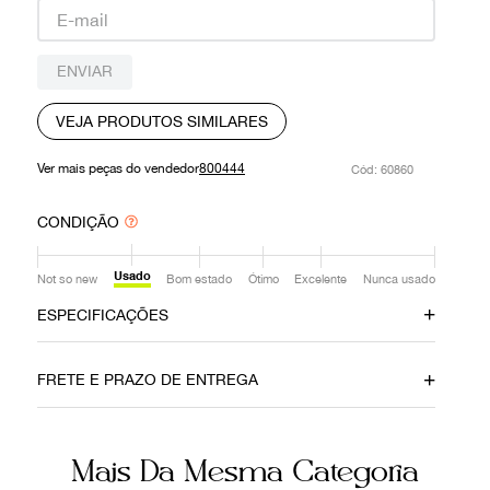
9
º
prada
10
º
louis vuitton
ENVIAR
VEJA PRODUTOS SIMILARES
Ver mais peças do vendedor
800444
:
60860
CONDIÇÃO
Usado
Not so new
Bom estado
Ótimo
Excelente
Nunca usado
ESPECIFICAÇÕES
Material
Cor
FRETE E PRAZO DE ENTREGA
Jacquard
Caramelo
Fecho
Itens Inclusos
Mais Da Mesma Categoria
Zíper
Dustbag
Não sei meu CEP