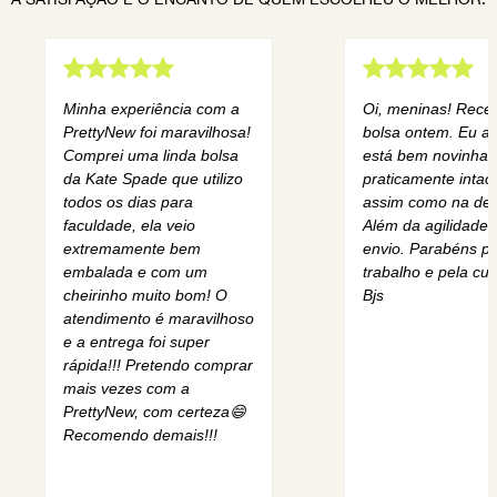
Minha experiência com a
Oi, meninas! Rece
PrettyNew foi maravilhosa!
bolsa ontem. Eu am
Comprei uma linda bolsa
está bem novinha,
da Kate Spade que utilizo
praticamente intact
todos os dias para
assim como na des
faculdade, ela veio
Além da agilidade 
extremamente bem
envio. Parabéns pe
embalada e com um
trabalho e pela cur
cheirinho muito bom! O
Bjs
atendimento é maravilhoso
e a entrega foi super
rápida!!! Pretendo comprar
mais vezes com a
PrettyNew, com certeza😄
Recomendo demais!!!