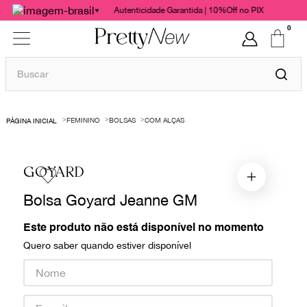
Autenticidade Garantida | 10%Off no PIX
0
Buscar
TERMOS MAIS BUSCADOS
FEMININO
BOLSAS
COM ALÇAS
1
º
bolsas
2
º
cris barros
GOYARD
3
º
chanel
Bolsa Goyard Jeanne GM
4
º
gucci
5
º
vestido
Este produto não está disponível no momento
Quero saber quando estiver disponível
6
º
valentino
7
º
paula raia
8
º
burberry