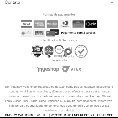
Contato
+
Formas de pagamentos
Certificados & Segurança
Tecnologia
No Prettynew você encontra produtos de luxo, como bolsas, sapatos, acessórios e
roupas, femininas e masculinas, além de peças infantis e para a casa, nunca
usadas ou seminovas das melhores marcas do mercado, como Hermès, Chanel,
Louis Vuitton, Dior, Prada, Gucci, Valentino e Louboutin, com descontos imperdíveis.
Não perca a oportunidade de comprar sua peça de grife dos sonhos por até
metade do preço da loja!
CNPJ: 21.270.636/0001-23 , TEL: (061)99925-3912, ENDEREÇO: SHIS QI 3 BLOCO