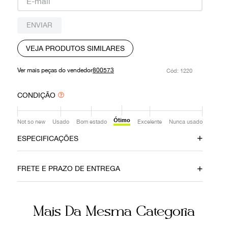
9
º
prada
ENVIAR
10
º
louis vuitton
VEJA PRODUTOS SIMILARES
Ver mais peças do vendedor
800573
:
1220
CONDIÇÃO
Ótimo
Not so new
Usado
Bom estado
Excelente
Nunca usado
ESPECIFICAÇÕES
Data do Pagamento
Material
FRETE E PRAZO DE ENTREGA
17042019
Couro
Cor
Fecho
Mais Da Mesma Categoria
Rosa
Zíper