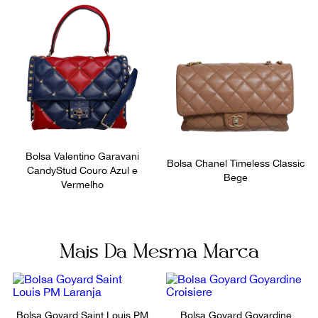
Bolsos internos
Fornecedor
2
800573
Ocasião
Dia a Dia
Bolsa Valentino Garavani
Bolsa Chanel Timeless Classic
CandyStud Couro Azul e
Bege
Vermelho
Mais Da Mesma Marca
Bolsa Goyard Saint Louis PM
Bolsa Goyard Goyardine