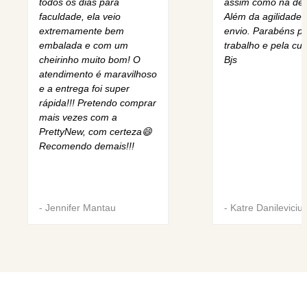
todos os dias para
assim como na des
faculdade, ela veio
Além da agilidade 
extremamente bem
envio. Parabéns pe
embalada e com um
trabalho e pela cur
cheirinho muito bom! O
Bjs
atendimento é maravilhoso
e a entrega foi super
rápida!!! Pretendo comprar
mais vezes com a
PrettyNew, com certeza😄
Recomendo demais!!!
-
Jennifer Mantau
-
Katre Danileviciu