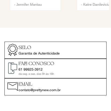
-
Jennifer Mantau
-
Katre Danileviciu
SELO
Garantia de Autenticidade
FALE CONOSCO
61 99925-3912
de seg. a sex. das 9h às 18h
EMAIL
contato@prettynew.com.br