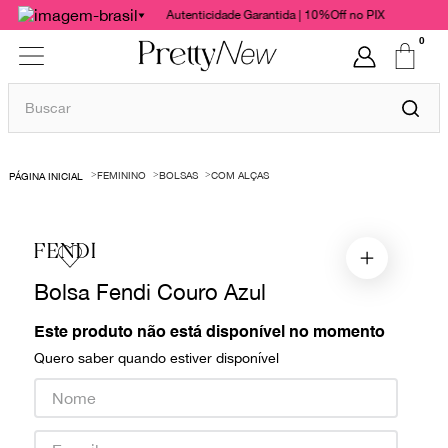
Autenticidade Garantida | 10%Off no PIX
0
Buscar
TERMOS MAIS BUSCADOS
FEMININO
BOLSAS
COM ALÇAS
1
º
bolsas
2
º
cris barros
FENDI
3
º
chanel
Bolsa Fendi Couro Azul
4
º
gucci
5
º
vestido
Este produto não está disponível no momento
Quero saber quando estiver disponível
6
º
valentino
7
º
paula raia
8
º
burberry