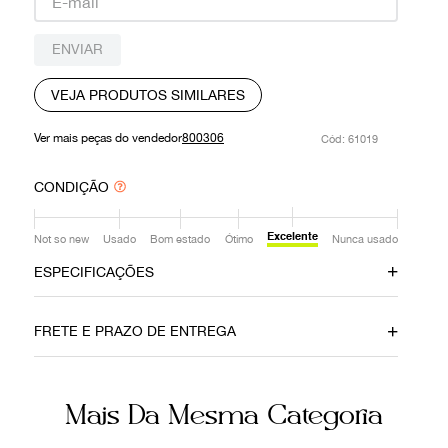
9
º
prada
ENVIAR
10
º
louis vuitton
VEJA PRODUTOS SIMILARES
Ver mais peças do vendedor
800306
:
61019
CONDIÇÃO
Excelente
Not so new
Usado
Bom estado
Ótimo
Nunca usado
ESPECIFICAÇÕES
Data do Pagamento
Material
FRETE E PRAZO DE ENTREGA
30112019
Couro
Cor
Número de Série
Mais Da Mesma Categoria
Azul
8BR638-D16129-2111