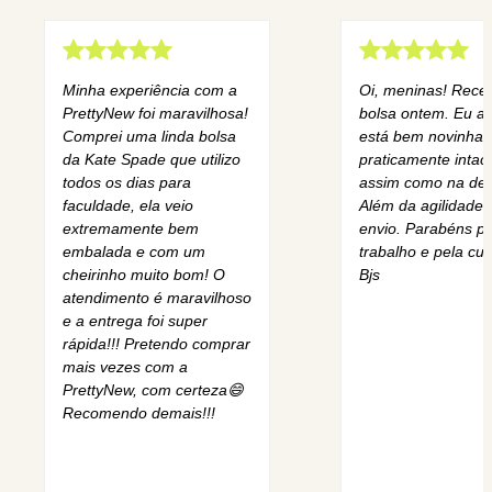
Minha experiência com a
Oi, meninas! Rece
PrettyNew foi maravilhosa!
bolsa ontem. Eu am
Comprei uma linda bolsa
está bem novinha,
da Kate Spade que utilizo
praticamente intact
todos os dias para
assim como na des
faculdade, ela veio
Além da agilidade 
extremamente bem
envio. Parabéns pe
embalada e com um
trabalho e pela cur
cheirinho muito bom! O
Bjs
atendimento é maravilhoso
e a entrega foi super
rápida!!! Pretendo comprar
mais vezes com a
PrettyNew, com certeza😄
Recomendo demais!!!