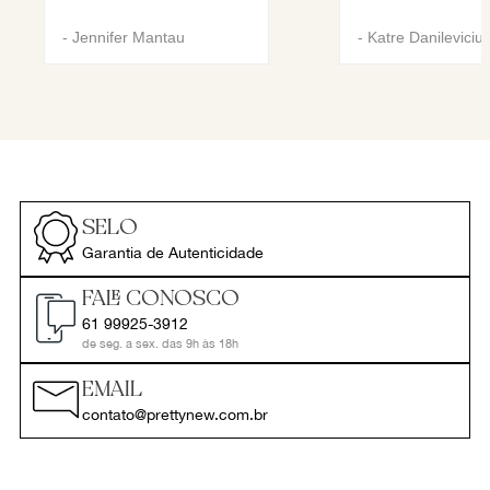
-
Jennifer Mantau
-
Katre Danileviciu
SELO
Garantia de Autenticidade
FALE CONOSCO
61 99925-3912
de seg. a sex. das 9h às 18h
EMAIL
contato@prettynew.com.br