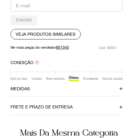
9
º
prada
10
º
louis vuitton
ENVIAR
VEJA PRODUTOS SIMILARES
Ver mais peças do vendedor
801340
:
83557
CONDIÇÃO
Ótimo
Not so new
Usado
Bom estado
Excelente
Nunca usado
MEDIDAS
Altura
Profundidade
15cm
4cm
FRETE E PRAZO DE ENTREGA
Comprimento
26cm
Mais Da Mesma Categoria
Ainda com dúvidas sobre as medidas? Fale com a nossa