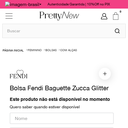
Autenticidade Garantida | 10%Off no PIX
0
Buscar
TERMOS MAIS BUSCADOS
FEMININO
BOLSAS
COM ALÇAS
1
º
bolsas
2
º
cris barros
3
º
chanel
FENDI
4
º
gucci
Bolsa Fendi Baguette Zucca Glitter
5
º
valentino
Este produto não está disponível no momento
6
º
vestido
Quero saber quando estiver disponível
7
º
paula raia
8
º
burberry