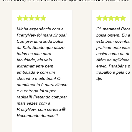
Minha experiência com a
Oi, meninas! Rece
PrettyNew foi maravilhosa!
bolsa ontem. Eu am
Comprei uma linda bolsa
está bem novinha,
da Kate Spade que utilizo
praticamente intact
todos os dias para
assim como na des
faculdade, ela veio
Além da agilidade 
extremamente bem
envio. Parabéns pe
embalada e com um
trabalho e pela cur
cheirinho muito bom! O
Bjs
atendimento é maravilhoso
e a entrega foi super
rápida!!! Pretendo comprar
mais vezes com a
PrettyNew, com certeza😄
Recomendo demais!!!