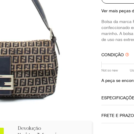
10
º
louis vuitton
Ver mais peças 
Bolsa da marca 
confeccionado e
marinho. A bols
de uso nas extre
CONDIÇÃO
Not so new
Us
A peça se encont
ESPECIFICAÇÕ
Material
FRETE E PRAZ
Jacquard
Devolução
Fecho