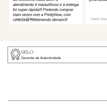
atendimento é maravilhoso e a entrega
foi super rápida!!! Pretendo comprar
mais vezes com a PrettyNew, com
-
Jennifer Mantau
-
Katre Dani
certeza😄 Recomendo demais!!!
SELO
Garantia de Autenticidade