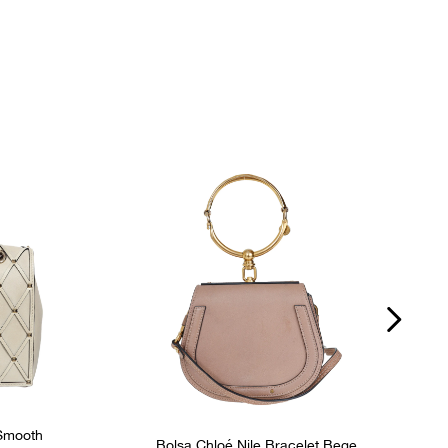
ico
FPNYASW
P
 Smooth
Bolsa Chloé Nile Bracelet Bege