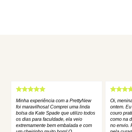
Minha experiência com a PrettyNew
Oi, menin
foi maravilhosa! Comprei uma linda
ontem. Eu
bolsa da Kate Spade que utilizo todos
couro prat
os dias para faculdade, ela veio
como na d
extremamente bem embalada e com
no envio. 
um cheirinho muito bom! O
pela curad