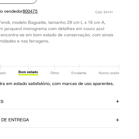
do vendedor
800475
:
64141
Fendi, modelo Baguette, tamanho 28 cm L x 16 cm A,
m jacquard monograma com detalhes em couro azul
a encontra-se em bom estado de conservação, com sinais
midades e nas ferragens.
Bom estado
ado
Ótimo
Excelente
Nunca usado
ra em estado satisfatório, com marcas de uso aparentes.
ES
Cor
O DE ENTREGA
Preto
Fornecedor