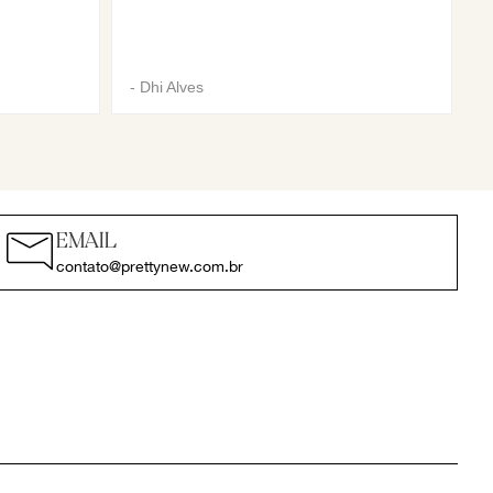
-
Dhi Alves
EMAIL
contato@prettynew.com.br