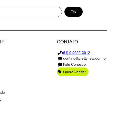
OK
TE
CONTATO
(61) 9 9925-3912
contato@prettynew.com.br
Fale Conosco
Quero Vender
ade
s