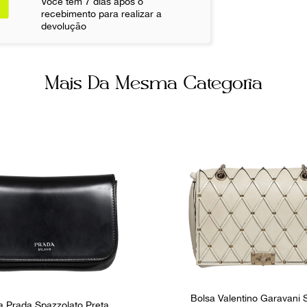
Você tem 7 dias após o
Botão Magnét
recebimento para realizar a
Não sei meu CE
devolução
Ocasião
Dia a Dia
Mais Da Mesma Categoria
Bolsa Valentino Garavani
a Prada Spazzolato Preta