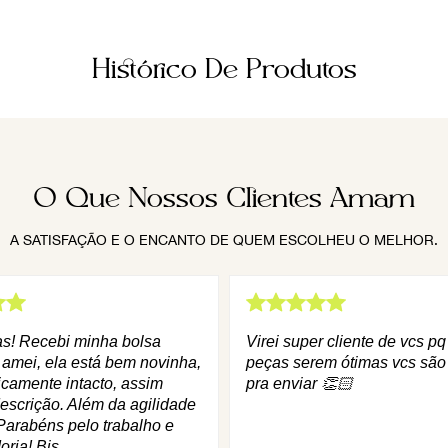
Histórico De Produtos
O Que Nossos Clientes Amam
A SATISFAÇÃO E O ENCANTO DE QUEM ESCOLHEU O MELHOR.
as! Recebi minha bolsa
Virei super cliente de vcs p
 amei, ela está bem novinha,
peças serem ótimas vcs são
icamente intacto, assim
pra enviar 👏🏻
escrição. Além da agilidade
Parabéns pelo trabalho e
oria! Bjs