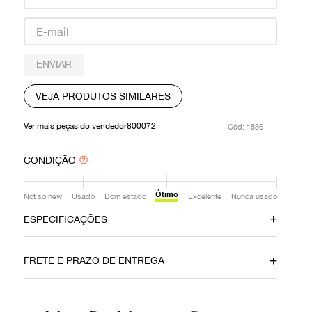
9
º
louis vuitton
10
º
prada
ENVIAR
VEJA PRODUTOS SIMILARES
Ver mais peças do vendedor
800072
:
1836
CONDIÇÃO
Ótimo
Not so new
Usado
Bom estado
Excelente
Nunca usado
ESPECIFICAÇÕES
Data do Pagamento
Material
FRETE E PRAZO DE ENTREGA
06062019
Tecido
Cor
Fecho