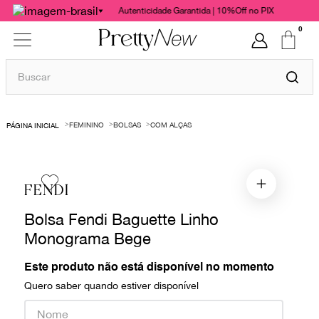
Autenticidade Garantida | 10%Off no PIX
0
Buscar
TERMOS MAIS BUSCADOS
FEMININO
BOLSAS
COM ALÇAS
1
º
bolsas
2
º
cris barros
3
º
chanel
FENDI
4
º
vestido
Bolsa Fendi Baguette Linho
5
º
gucci
Monograma Bege
6
º
valentino
Este produto não está disponível no momento
7
º
paula raia
Quero saber quando estiver disponível
8
º
burberry