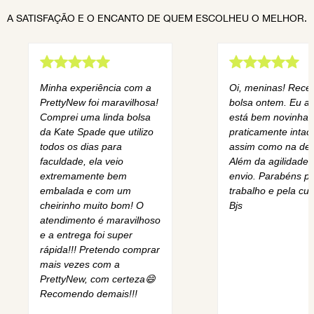
A SATISFAÇÃO E O ENCANTO DE QUEM ESCOLHEU O MELHOR.
Minha experiência com a
Oi, meninas! Rece
PrettyNew foi maravilhosa!
bolsa ontem. Eu am
Comprei uma linda bolsa
está bem novinha,
da Kate Spade que utilizo
praticamente intact
todos os dias para
assim como na des
faculdade, ela veio
Além da agilidade 
extremamente bem
envio. Parabéns pe
embalada e com um
trabalho e pela cur
cheirinho muito bom! O
Bjs
atendimento é maravilhoso
e a entrega foi super
rápida!!! Pretendo comprar
mais vezes com a
PrettyNew, com certeza😄
Recomendo demais!!!