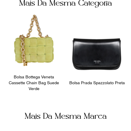
Mais Da Mesma Categoria
Branco
Botão Magnético
Número de Série
Bolsos internos
2308-26424-008
1
Fornecedor
Ocasião
800072
Dia a Dia
Bolsa Bottega Veneta
Cassette Chain Bag Suede
Bolsa Prada Spazzolato Preta
Verde
Mais Da Mesma Marca