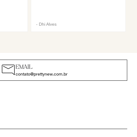
-
Dhi Alves
EMAIL
contato@prettynew.com.br