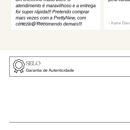
atendimento é maravilhoso e a entrega
foi super rápida!!! Pretendo comprar
mais vezes com a PrettyNew, com
-
Jennifer Mantau
-
Katre Dani
certeza😄 Recomendo demais!!!
SELO
Garantia de Autenticidade