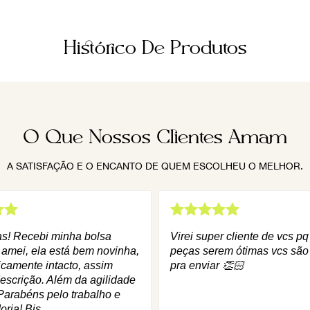
Histórico De Produtos
O Que Nossos Clientes Amam
A SATISFAÇÃO E O ENCANTO DE QUEM ESCOLHEU O MELHOR.
as! Recebi minha bolsa
Virei super cliente de vcs p
 amei, ela está bem novinha,
peças serem ótimas vcs são
icamente intacto, assim
pra enviar 👏🏻
escrição. Além da agilidade
Parabéns pelo trabalho e
oria! Bjs