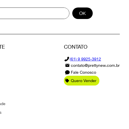
OK
TE
CONTATO
(61) 9 9925-3912
contato@prettynew.com.br
Fale Conosco
Quero Vender
ade
s