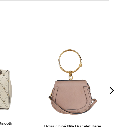
Fecho
Zíper
P
s
Bolsos internos
2
Ocasião
Dia a Dia
 Smooth
Bolsa Chloé Nile Bracelet Bege