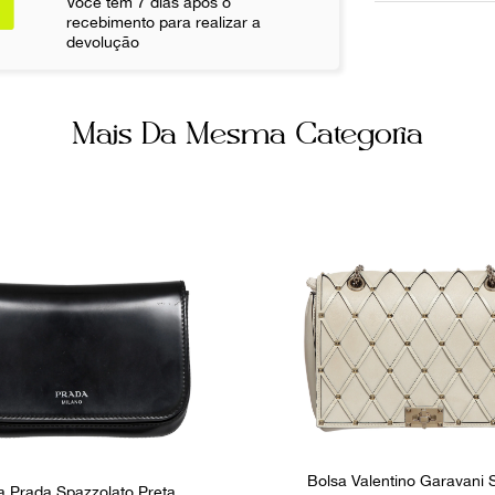
Você tem 7 dias após o
recebimento para realizar a
Cor
devolução
Preto
Não sei meu CE
Itens Incluso
Mais Da Mesma Categoria
Dustbag
Fornecedor
FPNYBUH
Bolsa Valentino Garavani
a Prada Spazzolato Preta