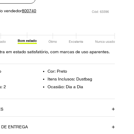
do vendedor
800740
:
63396
Bom estado
ado
Ótimo
Excelente
Nunca usado
ra em estado satisfatório, com marcas de uso aparentes.
o
Cor: Preto
Itens Inclusos: Dustbag
s: 2
Ocasião: Dia a Dia
ES
amento
Material
O DE ENTREGA
Couro