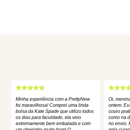
Minha experiência com a PrettyNew
Oi, menin
foi maravilhosa! Comprei uma linda
ontem. Eu
bolsa da Kate Spade que utilizo todos
couro prat
os dias para faculdade, ela veio
como na d
extremamente bem embalada e com
no envio. 
um cheirinho muito bom! O
pela curad