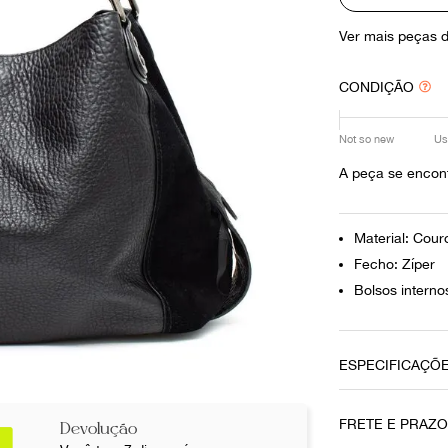
10
º
louis vuitton
Ver mais peças 
CONDIÇÃO
Not so new
Us
A peça se encont
Material: Cour
Fecho: Zíper
Bolsos interno
ESPECIFICAÇÕ
Data do Pag
FRETE E PRAZ
Devolução
07122020