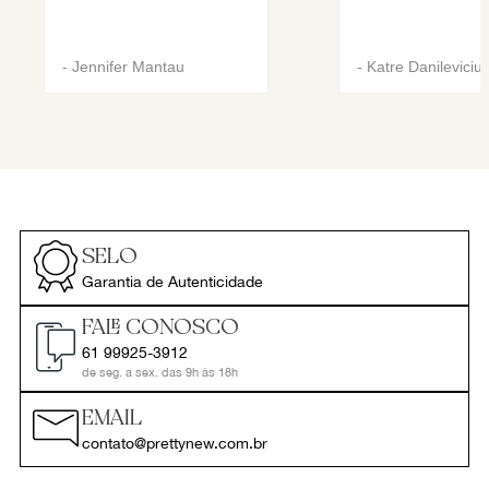
-
Jennifer Mantau
-
Katre Danileviciu
SELO
Garantia de Autenticidade
FALE CONOSCO
61 99925-3912
de seg. a sex. das 9h às 18h
EMAIL
contato@prettynew.com.br