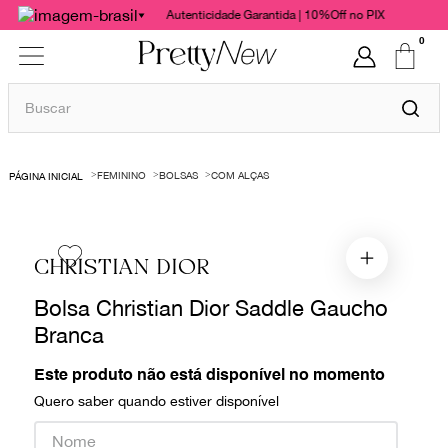
Autenticidade Garantida | 10%Off no PIX
0
Buscar
TERMOS MAIS BUSCADOS
FEMININO
BOLSAS
COM ALÇAS
1
º
bolsas
2
º
cris barros
3
º
chanel
CHRISTIAN DIOR
4
º
vestido
Bolsa Christian Dior Saddle Gaucho
5
º
gucci
Branca
6
º
valentino
Este produto não está disponível no momento
7
º
paula raia
Quero saber quando estiver disponível
8
º
burberry