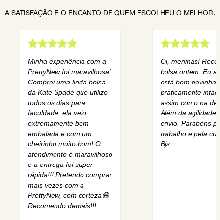
A SATISFAÇÃO E O ENCANTO DE QUEM ESCOLHEU O MELHOR.
Minha experiência com a
Oi, meninas! Rece
PrettyNew foi maravilhosa!
bolsa ontem. Eu am
Comprei uma linda bolsa
está bem novinha,
da Kate Spade que utilizo
praticamente intact
todos os dias para
assim como na des
faculdade, ela veio
Além da agilidade 
extremamente bem
envio. Parabéns pe
embalada e com um
trabalho e pela cur
cheirinho muito bom! O
Bjs
atendimento é maravilhoso
e a entrega foi super
rápida!!! Pretendo comprar
mais vezes com a
PrettyNew, com certeza😄
Recomendo demais!!!