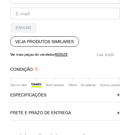
9
º
prada
10
º
louis vuitton
ENVIAR
VEJA PRODUTOS SIMILARES
Ver mais peças do vendedor
800529
:
61620
CONDIÇÃO
Usado
Not so new
Bom estado
Ótimo
Excelente
Nunca usado
ESPECIFICAÇÕES
Data do Pagamento
Material
FRETE E PRAZO DE ENTREGA
07122020
Couro
Cor
Fecho