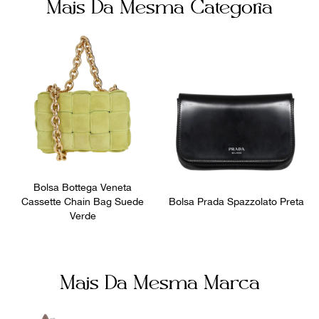
Mais Da Mesma Categoria
Creme
Zíper
Itens Inclusos
Número de Série
Dustbag
05MA0017
Ocasião
Dia a Dia
Bolsa Bottega Veneta
Cassette Chain Bag Suede
Bolsa Prada Spazzolato Preta
Verde
Mais Da Mesma Marca