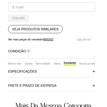
9
º
louis vuitton
10
º
prada
ENVIAR
VEJA PRODUTOS SIMILARES
Ver mais peças do vendedor
800352
:
61118
CONDIÇÃO
Excelente
Not so new
Usado
Bom estado
Ótimo
Nunca usado
ESPECIFICAÇÕES
Data do Pagamento
Material
FRETE E PRAZO DE ENTREGA
30092019
Couro
Cor
Fecho
Mais Da Mesma Categoria
Caramelo
Velcro