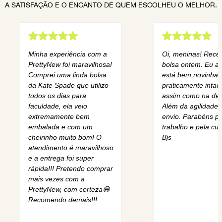
A SATISFAÇÃO E O ENCANTO DE QUEM ESCOLHEU O MELHOR.
Minha experiência com a
Oi, meninas! Rece
PrettyNew foi maravilhosa!
bolsa ontem. Eu am
Comprei uma linda bolsa
está bem novinha,
da Kate Spade que utilizo
praticamente intact
todos os dias para
assim como na des
faculdade, ela veio
Além da agilidade 
extremamente bem
envio. Parabéns pe
embalada e com um
trabalho e pela cur
cheirinho muito bom! O
Bjs
atendimento é maravilhoso
e a entrega foi super
rápida!!! Pretendo comprar
mais vezes com a
PrettyNew, com certeza😄
Recomendo demais!!!