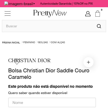
Autenticidade Garantida | 10%Off no PIX
0
Buscar
TERMOS MAIS BUSCADOS
FEMININO
BOLSAS
COM ALÇAS
1
º
bolsas
2
º
cris barros
CHRISTIAN DIOR
3
º
chanel
Bolsa Christian Dior Saddle Couro
4
º
vestido
Caramelo
5
º
gucci
6
º
valentino
Este produto não está disponível no momento
Quero saber quando estiver disponível
7
º
paula raia
8
º
burberry