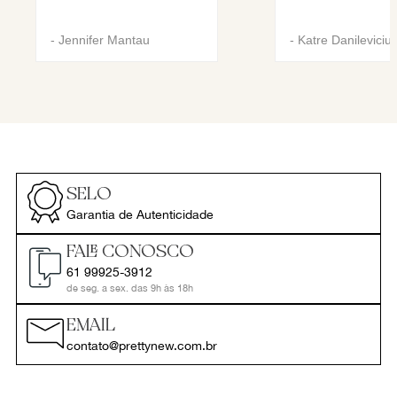
-
Jennifer Mantau
-
Katre Danileviciu
SELO
Garantia de Autenticidade
FALE CONOSCO
61 99925-3912
de seg. a sex. das 9h às 18h
EMAIL
contato@prettynew.com.br