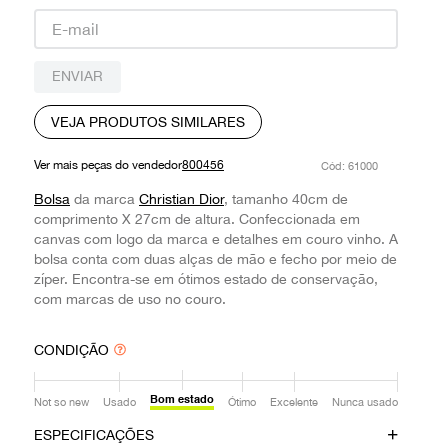
9
º
louis vuitton
10
º
prada
ENVIAR
VEJA PRODUTOS SIMILARES
Ver mais peças do vendedor
800456
:
61000
Bolsa
da marca
Christian Dior
, tamanho 40cm de
comprimento X 27cm de altura. Confeccionada em
canvas com logo da marca e detalhes em couro vinho. A
bolsa conta com duas alças de mão e fecho por meio de
zíper. Encontra-se em ótimos estado de conservação,
com marcas de uso no couro.
CONDIÇÃO
Bom estado
Not so new
Usado
Ótimo
Excelente
Nunca usado
ESPECIFICAÇÕES