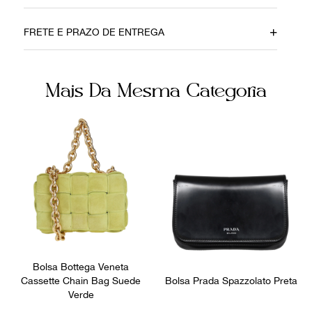
Data do Pagamento
Material
FRETE E PRAZO DE ENTREGA
30112019
Canvas
Cor
Ocasião
Mais Da Mesma Categoria
Vinho
Dia a Dia
Não sei meu CEP
Bolsa Bottega Veneta
Cassette Chain Bag Suede
Bolsa Prada Spazzolato Preta
Verde