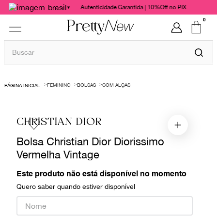
Autenticidade Garantida | 10%Off no PIX
0
Buscar
TERMOS MAIS BUSCADOS
FEMININO
BOLSAS
COM ALÇAS
1
º
bolsas
2
º
cris barros
CHRISTIAN DIOR
3
º
chanel
Bolsa Christian Dior Diorissimo
4
º
vestido
Vermelha Vintage
5
º
gucci
6
º
valentino
Este produto não está disponível no momento
Quero saber quando estiver disponível
7
º
paula raia
8
º
burberry