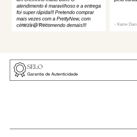
atendimento é maravilhoso e a entrega
foi super rápida!!! Pretendo comprar
mais vezes com a PrettyNew, com
-
Jennifer Mantau
-
Katre Dani
certeza😄 Recomendo demais!!!
SELO
Garantia de Autenticidade