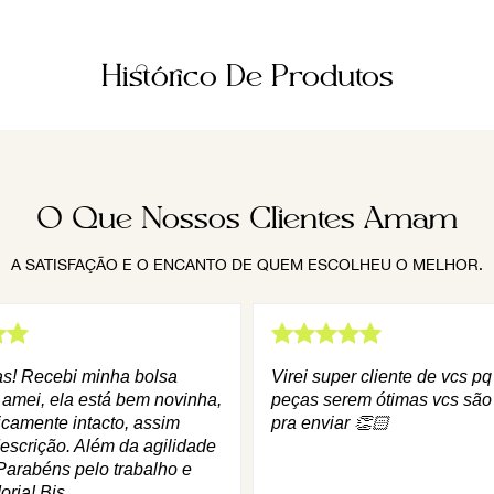
Histórico De Produtos
O Que Nossos Clientes Amam
A SATISFAÇÃO E O ENCANTO DE QUEM ESCOLHEU O MELHOR.
as! Recebi minha bolsa
Virei super cliente de vcs p
 amei, ela está bem novinha,
peças serem ótimas vcs são
icamente intacto, assim
pra enviar 👏🏻
escrição. Além da agilidade
Parabéns pelo trabalho e
oria! Bjs