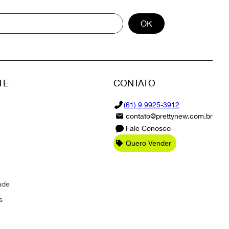
OK
TE
CONTATO
(61) 9 9925-3912
contato@prettynew.com.br
Fale Conosco
Quero Vender
ade
s