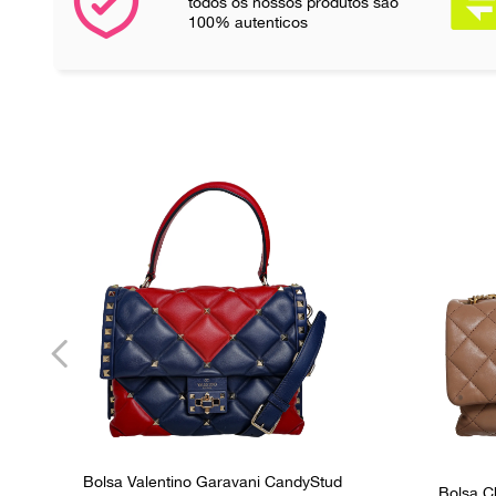
todos os nossos produtos são
100% autenticos
Bolsa Valentino Garavani CandyStud
Bolsa C