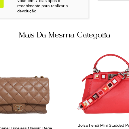
Você tem 7 dias após o
recebimento para realizar a
Cor
devolução
Preto
Não sei meu CE
Itens Incluso
Mais Da Mesma Categoria
Dustbag
Ocasião
Dia a Dia
Bolsa Fendi Mini Studded 
hanel Timeless Classic Bege