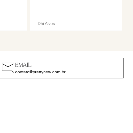
-
Dhi Alves
EMAIL
contato@prettynew.com.br