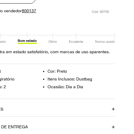
do vendedor
800137
:
60758
Bom estado
ado
Ótimo
Excelente
Nunca usado
ra em estado satisfatório, com marcas de uso aparentes.
z
Cor: Preto
iratório
Itens Inclusos: Dustbag
s: 2
Ocasião: Dia a Dia
ES
amento
Material
O DE ENTREGA
Verniz