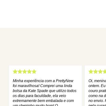
Minha experiência com a PrettyNew
Oi, menin
foi maravilhosa! Comprei uma linda
ontem. Eu
bolsa da Kate Spade que utilizo todos
couro prat
os dias para faculdade, ela veio
como na d
extremamente bem embalada e com
no envio. 
um cheirinho muito bom! O
pela curad