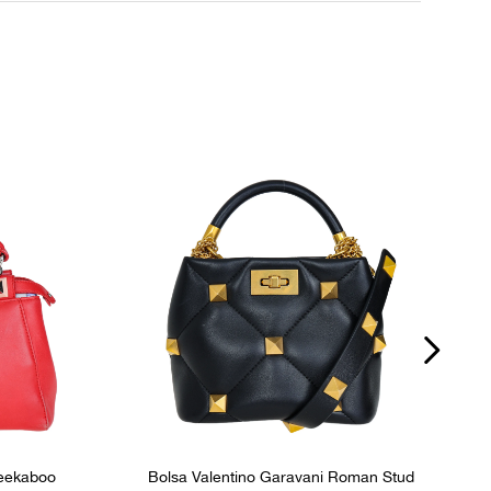
Fecho
Botão giratório
P
s
Bolsos internos
2
Peekaboo
Bolsa Valentino Garavani Roman Stud