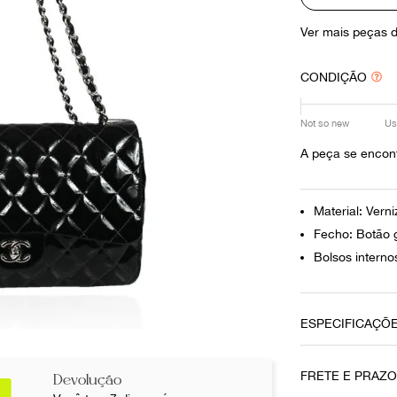
10
º
louis vuitton
Ver mais peças 
CONDIÇÃO
Not so new
Us
A peça se encont
Material: Verni
Fecho: Botão g
Bolsos interno
ESPECIFICAÇÕ
Data do Pag
FRETE E PRAZ
Devolução
21082020