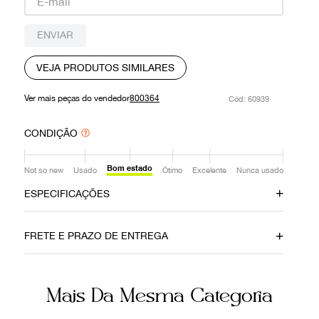
9
º
prada
ENVIAR
10
º
louis vuitton
VEJA PRODUTOS SIMILARES
Ver mais peças do vendedor
800364
:
60939
CONDIÇÃO
Bom estado
Not so new
Usado
Ótimo
Excelente
Nunca usado
ESPECIFICAÇÕES
Material
Cor
FRETE E PRAZO DE ENTREGA
Couro
Azul
Fecho
Itens Inclusos
Mais Da Mesma Categoria
Zíper
Dustbag