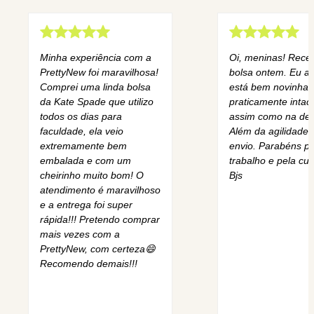
Minha experiência com a
Oi, meninas! Rece
PrettyNew foi maravilhosa!
bolsa ontem. Eu am
Comprei uma linda bolsa
está bem novinha,
da Kate Spade que utilizo
praticamente intact
todos os dias para
assim como na des
faculdade, ela veio
Além da agilidade 
extremamente bem
envio. Parabéns pe
embalada e com um
trabalho e pela cur
cheirinho muito bom! O
Bjs
atendimento é maravilhoso
e a entrega foi super
rápida!!! Pretendo comprar
mais vezes com a
PrettyNew, com certeza😄
Recomendo demais!!!