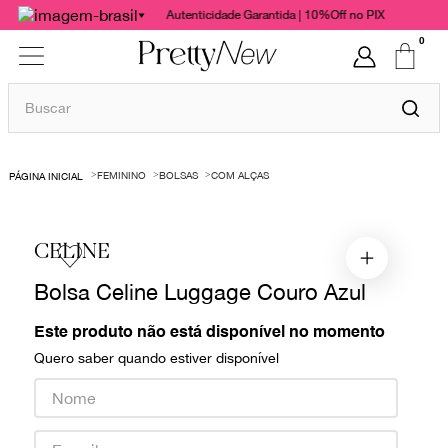
Autenticidade Garantida | 10%Off no PIX
0
Buscar
TERMOS MAIS BUSCADOS
FEMININO
BOLSAS
COM ALÇAS
1
º
bolsas
2
º
cris barros
CELINE
3
º
chanel
Bolsa Celine Luggage Couro Azul
4
º
gucci
5
º
valentino
Este produto não está disponível no momento
Quero saber quando estiver disponível
6
º
vestido
7
º
paula raia
8
º
burberry