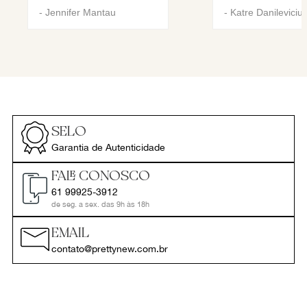
-
Jennifer Mantau
-
Katre Danileviciu
SELO
Garantia de Autenticidade
FALE CONOSCO
61 99925-3912
de seg. a sex. das 9h às 18h
EMAIL
contato@prettynew.com.br