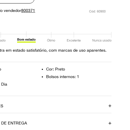
do vendedor
800371
:
60900
Bom estado
ado
Ótimo
Excelente
Nunca usado
ra em estado satisfatório, com marcas de uso aparentes.
o
Cor: Preto
Bolsos internos: 1
 Dia
ES
amento
Material
O DE ENTREGA
Couro