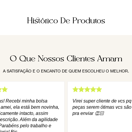
Histórico De Produtos
O Que Nossos Clientes Amam
A SATISFAÇÃO E O ENCANTO DE QUEM ESCOLHEU O MELHOR.
as! Recebi minha bolsa
Virei super cliente de vcs p
 amei, ela está bem novinha,
peças serem ótimas vcs são
icamente intacto, assim
pra enviar 👏🏻
escrição. Além da agilidade
Parabéns pelo trabalho e
oria! Bjs