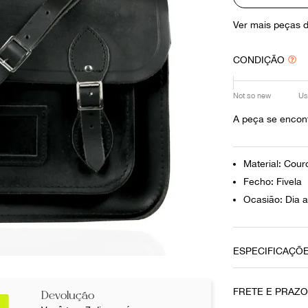
10
º
prada
Ver mais peças 
CONDIÇÃO
Not so new
Us
A peça se encont
Material: Cour
Fecho: Fivela
Ocasião: Dia a
ESPECIFICAÇÕ
Data do Pag
FRETE E PRAZ
Devolução
29112019