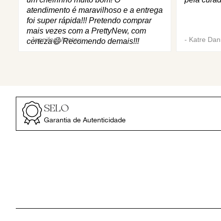
atendimento é maravilhoso e a entrega
foi super rápida!!! Pretendo comprar
mais vezes com a PrettyNew, com
-
Jennifer Mantau
-
Katre Dani
certeza😄 Recomendo demais!!!
SELO
Garantia de Autenticidade