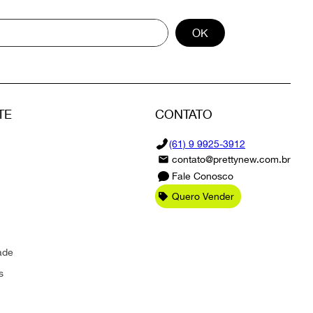
OK
TE
CONTATO
(61) 9 9925-3912
contato@prettynew.com.br
Fale Conosco
Quero Vender
ade
s