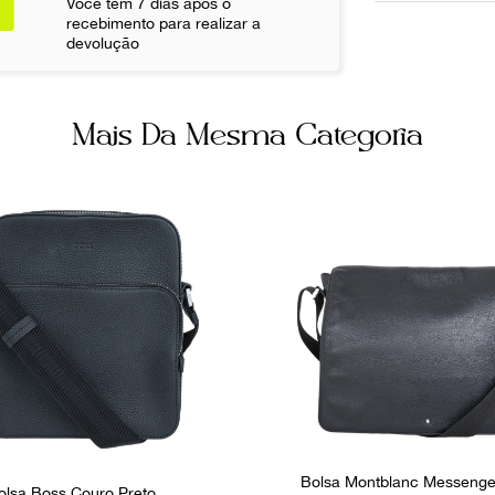
Você tem 7 dias após o
recebimento para realizar a
Cor
devolução
Preto
Não sei meu CE
Bolsos inter
Mais Da Mesma Categoria
1
Ocasião
Dia a Dia
Bolsa Montblanc Messenge
olsa Boss Couro Preto