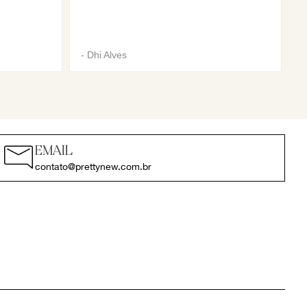
-
Dhi Alves
EMAIL
contato@prettynew.com.br