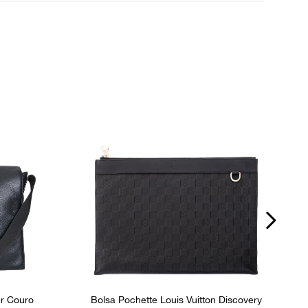
Fecho
Fivela
P
nos
Fornecedor
800371
r Couro
Bolsa Pochette Louis Vuitton Discovery