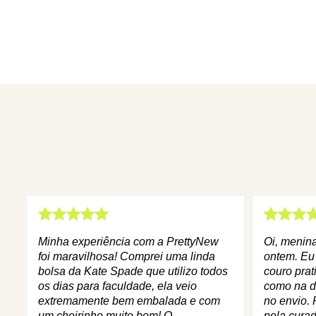
Minha experiência com a PrettyNew
Oi, menin
foi maravilhosa! Comprei uma linda
ontem. Eu
bolsa da Kate Spade que utilizo todos
couro prat
os dias para faculdade, ela veio
como na d
extremamente bem embalada e com
no envio. 
um cheirinho muito bom! O
pela curad