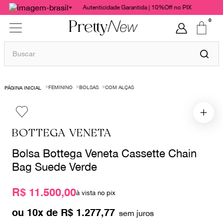
Autenticidade Garantida | 10%Off no PIX
0
Buscar
TERMOS MAIS BUSCADOS
FEMININO
BOLSAS
COM ALÇAS
1
º
bolsas
2
º
cris barros
3
º
chanel
BOTTEGA VENETA
4
º
gucci
Bolsa Bottega Veneta Cassette Chain
5
º
valentino
Bag Suede Verde
6
º
vestido
R$ 11.500,00
à vista no pix
7
º
paula raia
ou
10
x de
R$
1
.
277
,
77
8
º
burberry