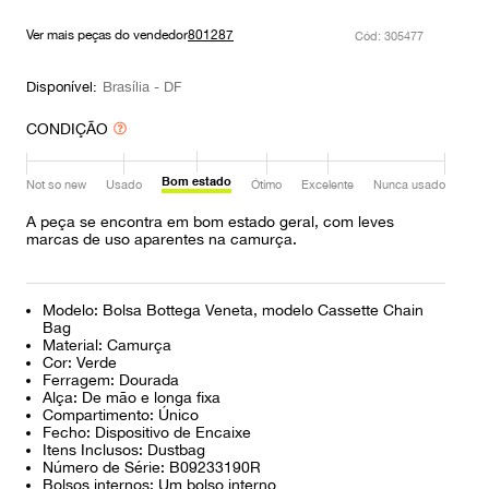
9
º
prada
Ver mais peças do vendedor
801287
:
305477
10
º
louis vuitton
Disponível:
Brasília - DF
CONDIÇÃO
Bom estado
Not so new
Usado
Ótimo
Excelente
Nunca usado
A peça se encontra em bom estado geral, com leves
marcas de uso aparentes na camurça.
Modelo: Bolsa Bottega Veneta, modelo Cassette Chain
Bag
Material: Camurça
Cor: Verde
Ferragem: Dourada
Alça: De mão e longa fixa
Compartimento: Único
Fecho: Dispositivo de Encaixe
Itens Inclusos: Dustbag
Número de Série: B09233190R
Bolsos internos: Um bolso interno