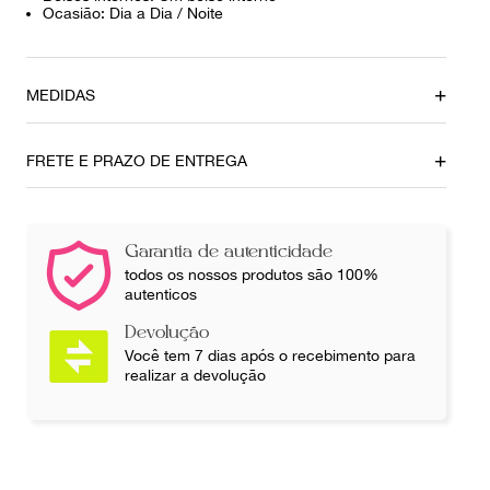
Ocasião: Dia a Dia / Noite
MEDIDAS
Altura
Profundidade
17 cm
9 cm
FRETE E PRAZO DE ENTREGA
Comprimento
25,5 cm
Garantia de autenticidade
Ainda com dúvidas sobre as medidas? Fale com a nossa
todos os nossos produtos são 100%
equipe.
autenticos
Devolução
Você tem 7 dias após o recebimento para
realizar a devolução