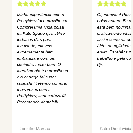
Minha experiência com a
Oi, meninas! Rece
PrettyNew foi maravilhosa!
bolsa ontem. Eu am
Comprei uma linda bolsa
está bem novinha,
da Kate Spade que utilizo
praticamente intact
todos os dias para
assim como na des
faculdade, ela veio
Além da agilidade 
extremamente bem
envio. Parabéns pe
embalada e com um
trabalho e pela cur
cheirinho muito bom! O
Bjs
atendimento é maravilhoso
e a entrega foi super
rápida!!! Pretendo comprar
mais vezes com a
PrettyNew, com certeza😄
Recomendo demais!!!
-
Jennifer Mantau
-
Katre Danileviciu