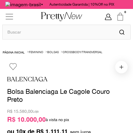
Autenticidade Garantida | 10%Off no PIX
0
Buscar
TERMOS MAIS BUSCADOS
FEMININO
BOLSAS
CROSSBODY/TRANSVERSAL
1
º
bolsas
2
º
cris barros
3
º
chanel
BALENCIAGA
4
º
vestido
Bolsa Balenciaga Le Cagole Couro
5
º
gucci
Preto
6
º
valentino
R$
15.580,00
Loja
7
º
paula raia
R$ 10.000,00
à vista no pix
8
º
burberry
ou
10
x de
R$
1
.
111
,
11