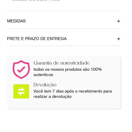
MEDIDAS
Tamanho da Alça
Altura
Pequeno
14 cm
FRETE E PRAZO DE ENTREGA
Profundidade
Comprimento
6,5 cm
25 cm
Garantia de autenticidade
Ainda com dúvidas sobre as medidas? Fale com a nossa
todos os nossos produtos são 100%
equipe.
autenticos
Devolução
Você tem 7 dias após o recebimento para
realizar a devolução