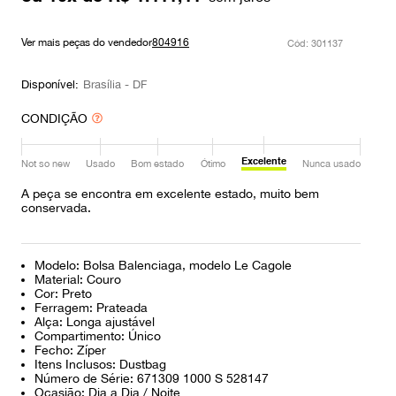
9
º
prada
Ver mais peças do vendedor
804916
10
º
louis vuitton
:
301137
Disponível:
Brasília - DF
CONDIÇÃO
Excelente
Not so new
Usado
Bom estado
Ótimo
Nunca usado
A peça se encontra em excelente estado, muito bem
conservada.
Modelo: Bolsa Balenciaga, modelo Le Cagole
Material: Couro
Cor: Preto
Ferragem: Prateada
Alça: Longa ajustável
Compartimento: Único
Fecho: Zíper
Itens Inclusos: Dustbag
Número de Série: 671309 1000 S 528147
Ocasião: Dia a Dia / Noite