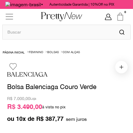
Autenticidade Garantida | 10%Off no PIX
0
Buscar
TERMOS MAIS BUSCADOS
FEMININO
BOLSAS
COM ALÇAS
1
º
bolsas
2
º
cris barros
BALENCIAGA
3
º
chanel
Bolsa Balenciaga Couro Verde
4
º
gucci
5
º
vestido
R$
7.000,00
Loja
R$ 3.490,00
6
º
valentino
à vista no pix
7
º
paula raia
ou
10
x de
R$
387
,
77
8
º
burberry