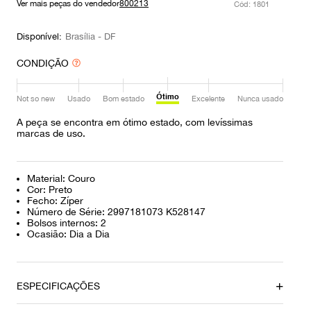
Ver mais peças do vendedor
800213
:
1801
9
º
prada
10
º
louis vuitton
Disponível:
Brasília - DF
CONDIÇÃO
Ótimo
Not so new
Usado
Bom estado
Excelente
Nunca usado
A peça se encontra em ótimo estado, com levíssimas
marcas de uso.
Material: Couro
Cor: Preto
Fecho: Zíper
Número de Série: 2997181073 K528147
Bolsos internos: 2
Ocasião: Dia a Dia
ESPECIFICAÇÕES