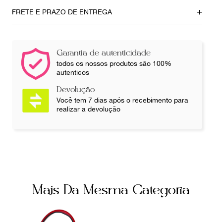
Local
Material
FRETE E PRAZO DE ENTREGA
Brasília
Couro
Cor
Fecho
Preto
Zíper
Garantia de autenticidade
todos os nossos produtos são 100%
autenticos
Número de Série
Bolsos internos
2997181073 K528147
2
Devolução
Você tem 7 dias após o recebimento para
realizar a devolução
Fornecedor
Ocasião
800213
Dia a Dia
Tamanho
Grande
Mais Da Mesma Categoria