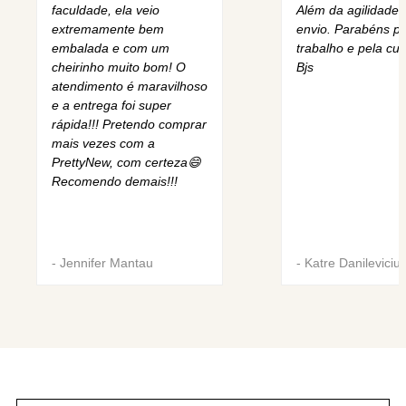
faculdade, ela veio
Além da agilidade 
extremamente bem
envio. Parabéns pe
embalada e com um
trabalho e pela cur
cheirinho muito bom! O
Bjs
atendimento é maravilhoso
e a entrega foi super
rápida!!! Pretendo comprar
mais vezes com a
PrettyNew, com certeza😄
Recomendo demais!!!
-
Jennifer Mantau
-
Katre Danileviciu