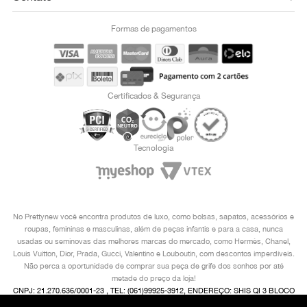
Formas de pagamentos
Certificados & Segurança
Tecnologia
No Prettynew você encontra produtos de luxo, como bolsas, sapatos, acessórios e
roupas, femininas e masculinas, além de peças infantis e para a casa, nunca
usadas ou seminovas das melhores marcas do mercado, como Hermès, Chanel,
Louis Vuitton, Dior, Prada, Gucci, Valentino e Louboutin, com descontos imperdíveis.
Não perca a oportunidade de comprar sua peça de grife dos sonhos por até
metade do preço da loja!
CNPJ: 21.270.636/0001-23 , TEL: (061)99925-3912, ENDEREÇO: SHIS QI 3 BLOCO
I 2° ANDAR, LAGO SUL, BRASÍLIA/ DF, CEP 71605-480 COPYRIGHT © 2024,