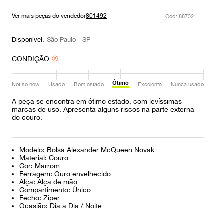
9
º
prada
Ver mais peças do vendedor
801492
:
88732
10
º
louis vuitton
Disponível:
São Paulo - SP
CONDIÇÃO
Ótimo
Not so new
Usado
Bom estado
Excelente
Nunca usado
A peça se encontra em ótimo estado, com levíssimas
marcas de uso. Apresenta alguns riscos na parte externa
do couro.
Modelo: Bolsa Alexander McQueen Novak
Material: Couro
Cor: Marrom
Ferragem: Ouro envelhecido
Alça: Alça de mão
Compartimento: Único
Fecho: Zíper
Ocasião: Dia a Dia / Noite