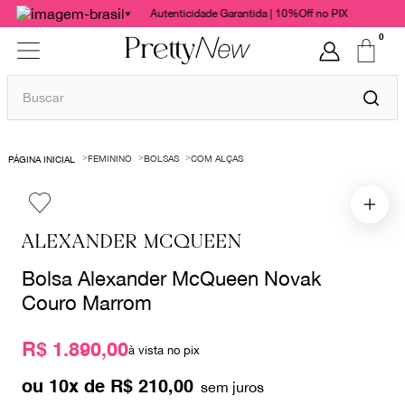
Autenticidade Garantida | 10%Off no PIX
0
Buscar
TERMOS MAIS BUSCADOS
FEMININO
BOLSAS
COM ALÇAS
1
º
bolsas
2
º
cris barros
3
º
chanel
ALEXANDER MCQUEEN
4
º
vestido
Bolsa Alexander McQueen Novak
5
º
gucci
Couro Marrom
6
º
paula raia
R$ 1.890,00
à vista no pix
7
º
valentino
ou
10
x de
R$
210
,
00
8
º
burberry