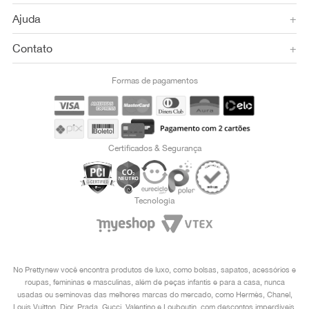
Ajuda
+
Contato
+
Formas de pagamentos
Certificados & Segurança
Tecnologia
No Prettynew você encontra produtos de luxo, como bolsas, sapatos, acessórios e
roupas, femininas e masculinas, além de peças infantis e para a casa, nunca
usadas ou seminovas das melhores marcas do mercado, como Hermès, Chanel,
Louis Vuitton, Dior, Prada, Gucci, Valentino e Louboutin, com descontos imperdíveis.