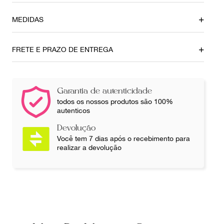
MEDIDAS
Tamanho da Alça
Altura
Médio
23cm
FRETE E PRAZO DE ENTREGA
Profundidade
Comprimento
9cm
35cm
Garantia de autenticidade
Ainda com dúvidas sobre as medidas? Fale com a nossa
todos os nossos produtos são 100%
equipe.
autenticos
Devolução
Você tem 7 dias após o recebimento para
realizar a devolução