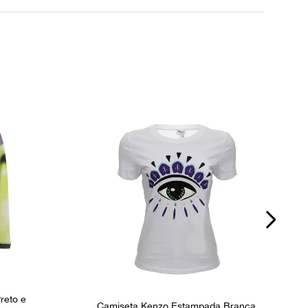
dúvidas sobre as medidas? Fale com a nossa equipe.
P
reto e
Camiseta Kenzo Estampada Branca