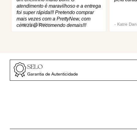
atendimento é maravilhoso e a entrega
foi super rápida!!! Pretendo comprar
mais vezes com a PrettyNew, com
-
Jennifer Mantau
-
Katre Dani
certeza😄 Recomendo demais!!!
SELO
Garantia de Autenticidade