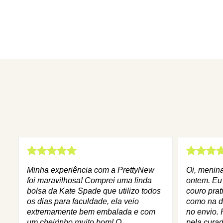
Minha experiência com a PrettyNew
Oi, menin
foi maravilhosa! Comprei uma linda
ontem. Eu
bolsa da Kate Spade que utilizo todos
couro prat
os dias para faculdade, ela veio
como na d
extremamente bem embalada e com
no envio. 
um cheirinho muito bom! O
pela curad