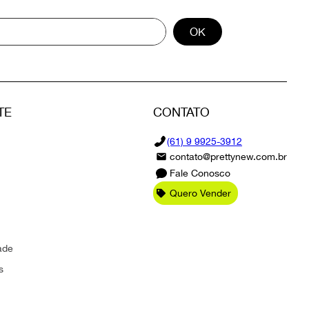
OK
TE
CONTATO
(61) 9 9925-3912
contato@prettynew.com.br
Fale Conosco
Quero Vender
ade
s