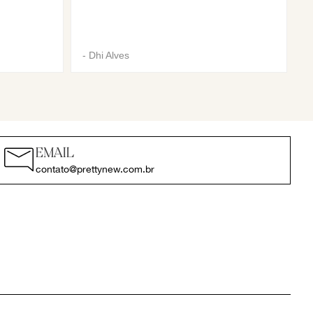
-
Dhi Alves
EMAIL
contato@prettynew.com.br