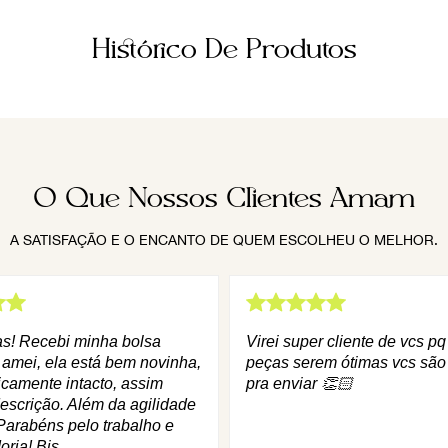
Histórico De Produtos
O Que Nossos Clientes Amam
A SATISFAÇÃO E O ENCANTO DE QUEM ESCOLHEU O MELHOR.
as! Recebi minha bolsa
Virei super cliente de vcs p
 amei, ela está bem novinha,
peças serem ótimas vcs são
icamente intacto, assim
pra enviar 👏🏻
escrição. Além da agilidade
Parabéns pelo trabalho e
oria! Bjs