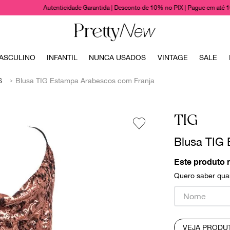
Autenticidade Garantida | Desconto de 10% no PIX | Pague em até 
TERMOS MAIS BUSCADOS
ASCULINO
INFANTIL
NUNCA USADOS
VINTAGE
SALE
1
º
bolsas
S
Blusa TIG Estampa Arabescos com Franja
2
º
cris barros
3
º
chanel
TIG
4
º
vestido
Blusa TIG
5
º
gucci
6
º
valentino
Este produto 
Quero saber quan
7
º
paula raia
8
º
burberry
9
º
prada
VEJA PRODU