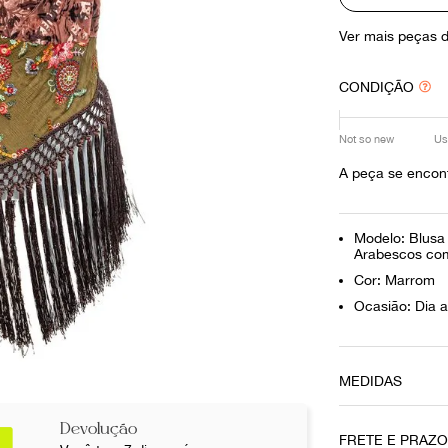
10
º
louis vuitton
Ver mais peças 
CONDIÇÃO
Not so new
Us
A peça se encon
Modelo: Blusa
Arabescos com
Cor: Marrom
Ocasião: Dia a
MEDIDAS
Tamanho da Al
Devolução
P
FRETE E PRAZ