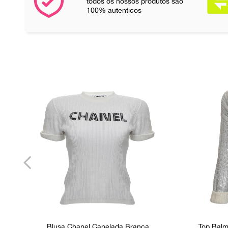
todos os nossos produtos são
100% autenticos
Blusa Chanel Canelada Branca
Top Balm