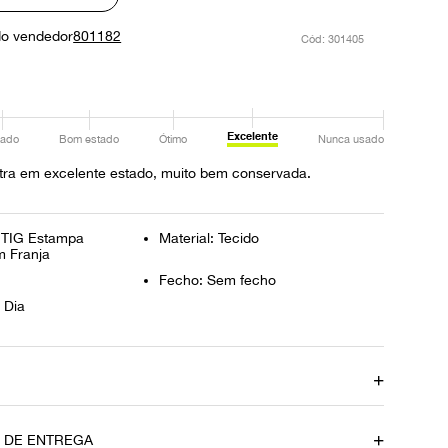
do vendedor
801182
:
301405
Excelente
ado
Bom estado
Ótimo
Nunca usado
tra em excelente estado, muito bem conservada.
 TIG Estampa
Material: Tecido
 Franja
Fecho: Sem fecho
 Dia
ça
O DE ENTREGA