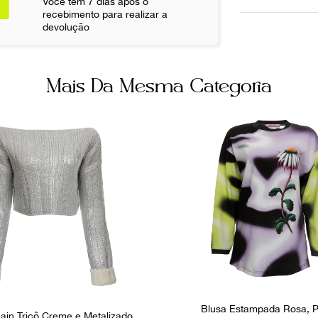
Você tem 7 dias após o
recebimento para realizar a
Ainda com 
devolução
Não sei meu CE
Mais Da Mesma Categoria
Blusa Estampada Rosa, P
ain Tricô Creme e Metalizado