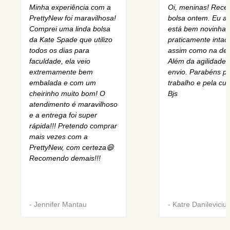
Minha experiência com a
Oi, meninas! Rece
PrettyNew foi maravilhosa!
bolsa ontem. Eu am
Comprei uma linda bolsa
está bem novinha,
da Kate Spade que utilizo
praticamente intact
todos os dias para
assim como na des
faculdade, ela veio
Além da agilidade 
extremamente bem
envio. Parabéns pe
embalada e com um
trabalho e pela cur
cheirinho muito bom! O
Bjs
atendimento é maravilhoso
e a entrega foi super
rápida!!! Pretendo comprar
mais vezes com a
PrettyNew, com certeza😄
Recomendo demais!!!
-
Jennifer Mantau
-
Katre Danileviciu