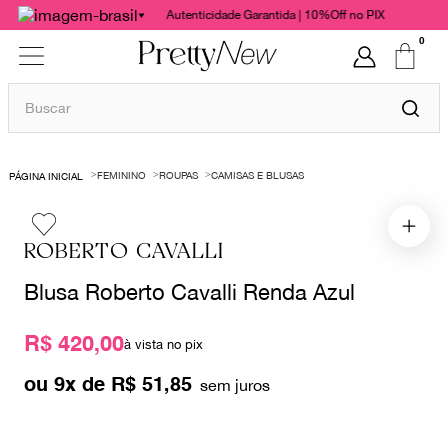
Autenticidade Garantida | 10%Off no PIX
0
Buscar
TERMOS MAIS BUSCADOS
FEMININO
ROUPAS
CAMISAS E BLUSAS
1
º
bolsas
2
º
cris barros
ROBERTO CAVALLI
3
º
chanel
Blusa Roberto Cavalli Renda Azul
4
º
gucci
5
º
vestido
R$ 420,00
à vista no pix
6
º
valentino
ou
9
x de
R$
51
,
85
7
º
paula raia
8
º
burberry