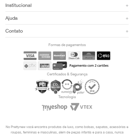
Institucional
+
Ajuda
+
Contato
+
Formas de pagamentos
Certificados & Segurança
Tecnologia
No Prettynew você encontra produtos de luxo, como bolsas, sapatos, acessórios e
roupas, femininas e masculinas, além de peças infantis e para a casa, nunca