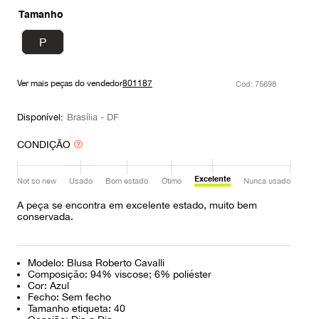
9
º
prada
Tamanho
10
º
louis vuitton
P
Ver mais peças do vendedor
801187
:
75698
Disponível:
Brasília - DF
CONDIÇÃO
Excelente
Not so new
Usado
Bom estado
Ótimo
Nunca usado
A peça se encontra em excelente estado, muito bem
conservada.
Modelo: Blusa Roberto Cavalli
Composição: 94% viscose; 6% poliéster
Cor: Azul
Fecho: Sem fecho
Tamanho etiqueta: 40