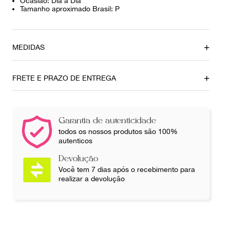
Ocasião: Dia a Dia
Tamanho aproximado Brasil: P
MEDIDAS
Comprimento
Busto
63,5 cm
40 cm
FRETE E PRAZO DE ENTREGA
Ainda com dúvidas sobre as medidas? Fale com a nossa
equipe.
Garantia de autenticidade
todos os nossos produtos são 100%
autenticos
Devolução
Você tem 7 dias após o recebimento para
realizar a devolução